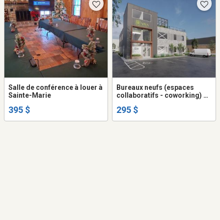
Salle de conférence à louer à
Bureaux neufs (espaces
Sainte-Marie
collaboratifs - coworking) à
louer court ou long terme, à
395 $
295 $
SAINTE-MARIE