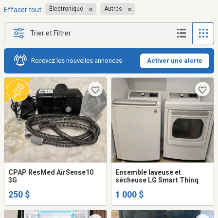
Électronique
Autres
Effacer tout
Trier et Filtrer
Recevez les nouvelles annonces
Activer une alerte
CPAP ResMed AirSense10
Ensemble laveuse et
3G
sécheuse LG Smart Thinq
250 $
1 000 $