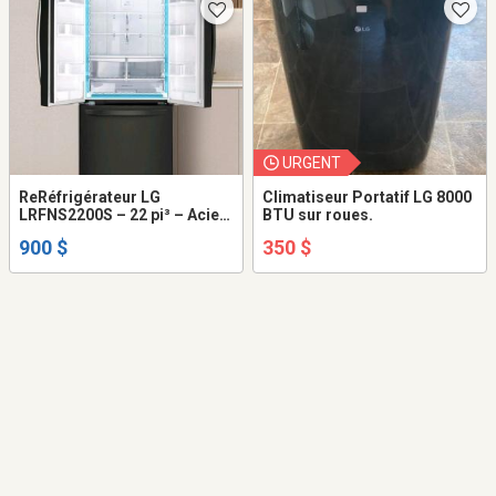
URGENT
ReRéfrigérateur LG
Climatiseur Portatif LG 8000
LRFNS2200S – 22 pi³ – Acier
BTU sur roues.
inoxydable
900 $
350 $