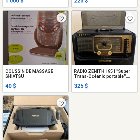
1 000 $
225 $
COUSSIN DE MASSAGE
RADIO ZÉNITH 1951 ''Super
SHIATSU
Trans-Océanic portable'',
short-wave radio, Model
40 $
325 $
H500.