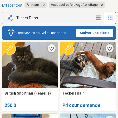
Animaux
Accessoires/élevage/toilettage
Effacer tout
Trier et Filtrer
Recevez les nouvelles annonces
Activer une alerte
British Shorthair (Femelle)
Teckels nain
250 $
Prix sur demande