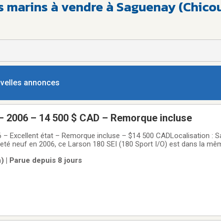
s marins à vendre à Saguenay (Chico
ouvelles annonces
 – 2006 – 14 500 $ CAD – Remorque incluse
 – Excellent état – Remorque incluse – $14 500 CADLocalisation : S
é neuf en 2006, ce Larson 180 SEI (180 Sport I/O) est dans la mêm
ous a apporté énormément de plaisir et de souvenirs mémorables — il 
 | Parue depuis 8 jours
moments