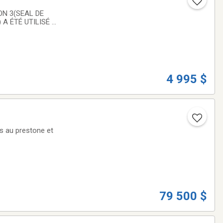
A ÉTÉ UTILISÉ DE
 COMPREND :
4 995 $
s au prestone et
79 500 $