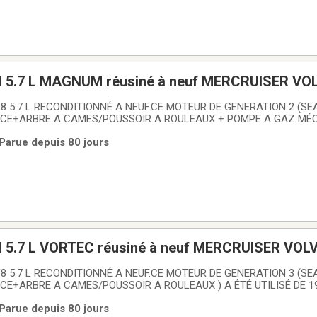
.7 L MAGNUM réusiné à neuf MERCRUISER VOLVO
ENERATION 2 (SEAL DE
IECE+ARBRE A CAMES/POUSSOIR A ROULEAUX + POMPE A GAZ MÉC
998 EN VERSION ,245HP,250HP,260 HP,5.7LX,5.7HO .MOTEUR COMPL
 Parue depuis 80 jours
 ET VERIFIÉ REUSINÉ EN ENTIER(NOS BLOCK MOTEURS N'ONT JA
5.7 L VORTEC réusiné à neuf MERCRUISER VOL
ENERATION 3 (SEAL DE
ECE+ARBRE A CAMES/POUSSOIR A ROULEAUX ) A ÉTÉ UTILISÉ DE 19
,260 HP,5.7 LX,5.7 HO ,5,7 EFI , 5,7 MPI.MOTEUR COMPLET COMPR
 Parue depuis 80 jours
RIFIÉ REUSINÉ EN ENTIER(NOS BLOCK MOTEURS N'ONT JAMAIS F