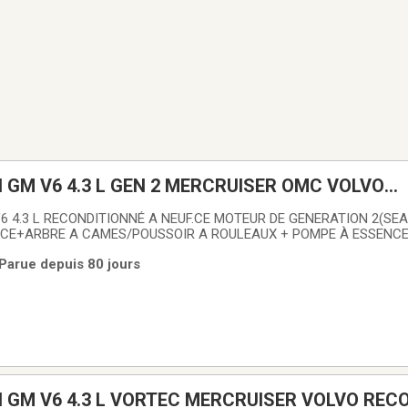
GM V6 4.3 L GEN 2 MERCRUISER OMC VOLVO
 A NEUF.
GENERATION 2(SEAL DE
IECE+ARBRE A CAMES/POUSSOIR A ROULEAUX + POMPE À ESSENCE
 à 1995 EN VERSION ,195HP,205HP,4.3LX,4.3HO .MOTEUR COMPLET 
 Parue depuis 80 jours
 ET VERIFIÉ REUSINÉ EN ENTIER(NOS BLOCK MOTEURS N'ONT JA
 GM V6 4.3 L VORTEC MERCRUISER VOLVO REC