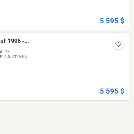
5 595 $
uf 1996 -
97 A 2025 EN
END : BLOCK
ONCTIONNÉ
5 595 $