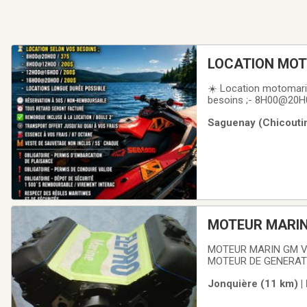
LOCATION MO
☀️ Location motomari
besoins ;- 8H00@20H
Locations longue duré
Saguenay (Chicoutimi
Remorque incluse à la 
MOTEUR MARIN 
''MERCRUISER 
MOTEUR MARIN GM V6 
MOTEUR DE GENERATI
ROULEAUX + BALANCER
Jonquière (11 km) |
, 4.3 MPI E.C..MOT