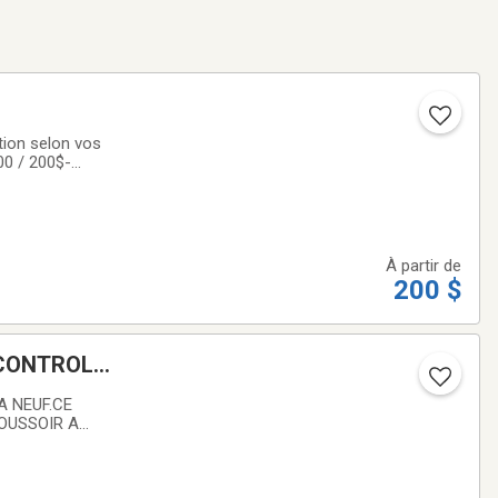
ion selon vos
0 / 200$-
seront facturé✔️
À partir de
200 $
 CONTROL
A NEUF.CE
POUSSOIR A
ION , 4,3 EFI E.C