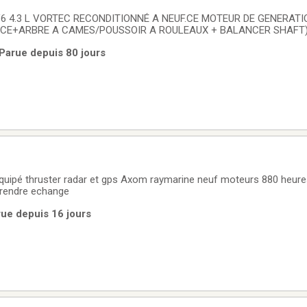
EUF.CE MOTEUR DE GENERATION 3(SEAL DE
ECE+ARBRE A CAMES/POUSSOIR A ROULEAUX + BALANCER SHAFT) 
ON ,195HP,205HP,4.3LX,4.3HO, 4,3 EFI , 4.3 MPI .MOTEUR COMPLET
 Parue depuis 80 jours
 ET VERIFIÉ REUSINÉ EN ENTIER(NOS BLOCK MOTEURS N'ONT
 équipé thruster radar et gps Axom raymarine neuf moteurs 880 heure
prendre echange
rue depuis 16 jours