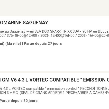
TOMARINE SAGUENAY
ne au Saguenay ☀️🛥 SEA DOO SPARK TRIXX 3UP - 90 HP 🛥 ⏳️Locat
00 / 375- 8H00@12H00 / 200$- 12H00@16H00 / 200$- 16H00@20H0
e possible 🕛 Réservation à 50$ / non-remboursable⏰️ Tous retard 
) (Ma ville) | Parue depuis 27 jours
location / boule 2"🛞 Transport offert
GM V6 4.3 L VORTEC COMPATIBLE '' EMISSION
VOLVO RECONDITIONNÉ A NEUF.
4.3 L VORTEC compatible '' emmission control '' RECONDITIONNÉ 
ON 3 + E.C. (SEAL DE CRANK.ARRIERE 1 PIECE+ARBRE A CAMES/
 SHAFT + RELUCTOR 58X ) A ÉTÉ UTILISÉ DE 2007 à 2024 EN VERS
 Parue depuis 80 jours
EUR COMPLET COMPREND : BLOCK MOTEUR TESTÉ ET VERIFIÉ