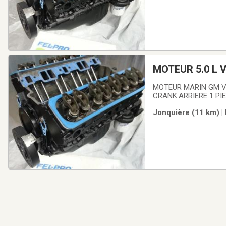
MOTEUR 5.0 L V
2021
MOTEUR MARIN GM V8 5.0 L RECONDITIONNÉ A NEUF.CE MOTEUR DE G
CRANK.ARRIERE 1 PI
VERSION ,245HP,250HP
Jonquière (11 km) |
MOTEUR TESTÉ ET VE