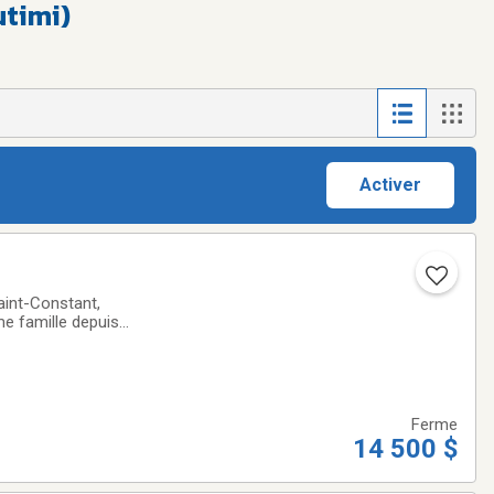
utimi)
Activer
aint-Constant,
e famille depuis
est maintenant prêt
Ferme
14 500 $