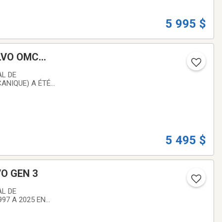
5 995 $
 OMC
ANIQUE) A ÉTÉ
ET COMPREND :
MAIS
5 495 $
VO GEN 3
97 A 2025 EN
END : BLOCK
ONCTIONNÉ