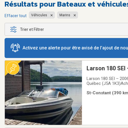
Résultats pour
Bateaux et véhicule
Véhicules
Marins
Effacer tout
Trier et Filtrer
Activez une alerte pour être avisé de l’ajout de n
Larson 180 SEI
Larson 180 SEI – 2006
Québec (J5A 1K3)Achet
le premier jour. Il n
St-Constant (390 km)
à offrir les mêmes 