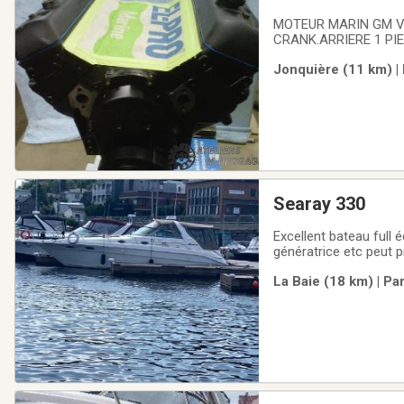
A NEUF.
MOTEUR MARIN GM V6 4.3 L VORTEC RECONDITIONNÉ A N
CRANK.ARRIERE 1 PI
1999 à 2025 EN VERSI
Jonquière (11 km) |
BLOCK MOTEUR TESTÉ
Searay 330
Excellent bateau full
génératrice etc peut 
La Baie (18 km) | Pa