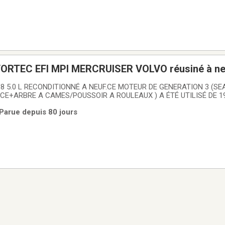
ORTEC EFI MPI MERCRUISER VOLVO réusiné à ne
ENERATION 3 (SEAL DE
ECE+ARBRE A CAMES/POUSSOIR A ROULEAUX ) A ÉTÉ UTILISÉ DE 19
,260 HP,5.0 LX,5.0 HO ,5,0 EFI , 5,0 MPI.MOTEUR COMPLET COMPR
 Parue depuis 80 jours
RIFIÉ REUSINÉ EN ENTIER(NOS BLOCK MOTEURS N'ONT JAMAIS F