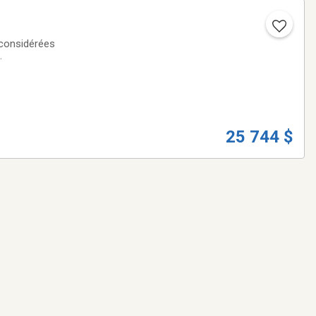
 considérées
.
25 744 $