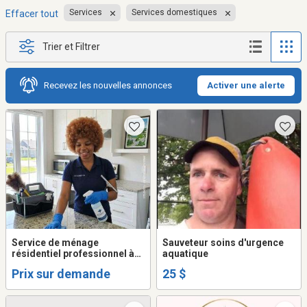
Services
Services domestiques
Effacer tout
Trier et Filtrer
Recevez les nouvelles annonces
Activer une alerte
Service de ménage
Sauveteur soins d'urgence
résidentiel professionnel à
aquatique
Granby
Prix sur demande
25 $