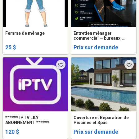
Femme de ménage
Entretien ménager
commercial — bureaux,
commerces et entreprises
25 $
Prix sur demande
****** IPTV LILY
Ouverture et Réparation de
ABONNEMENT ******
Piscines et Spas
120 $
Prix sur demande