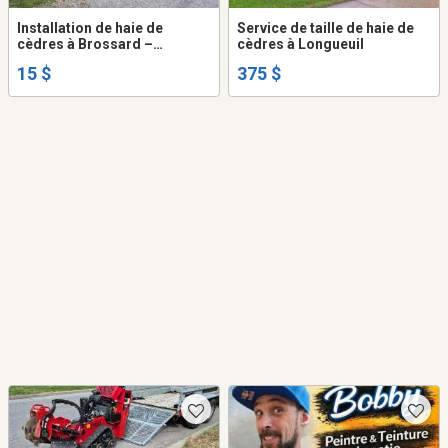
Installation de haie de
Service de taille de haie de
cèdres à Brossard –
cèdres à Longueuil
Plusieurs variétés
15 $
375 $
disponibles selon vos
besoins