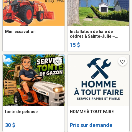
Mini excavation
Installation de haie de
cèdres à Sainte-Julie –
Plusieurs variétés
15 $
disponibles selon vos
besoins
tonte de pelouse
HOMME À TOUT FAIRE
30 $
Prix sur demande