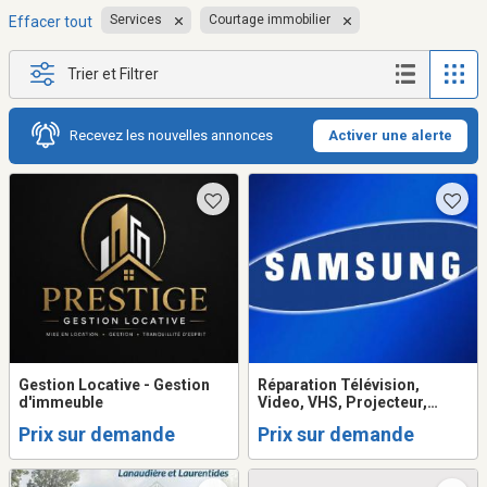
Services
Courtage immobilier
Effacer tout
Trier et Filtrer
Recevez les nouvelles annonces
Activer une alerte
Gestion Locative - Gestion
Réparation Télévision,
d'immeuble
Video, VHS, Projecteur,
Système de son, Table
Prix sur demande
Prix sur demande
tournante, Ordinateur