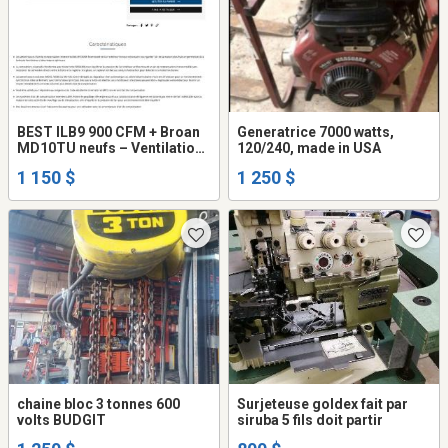
BEST ILB9 900 CFM + Broan
Generatrice 7000 watts,
MD10TU neufs – Ventilation
120/240, made in USA
de hotte
1 150 $
1 250 $
chaine bloc 3 tonnes 600
Surjeteuse goldex fait par
volts BUDGIT
siruba 5 fils doit partir