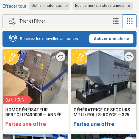
Outils - matériaux
Équipements professionnels
Effacer tout
Trier et Filtrer
Recevez les nouvelles annonces
Activer une alerte
URGENT
HOMOGÉNÉISATEUR
GÉNÉRATRICE DE SECOURS
BERTOLI PA30008 — ANNÉE
MTU / ROLLS-ROYCE — 375
2023
KVA
Faites une offre
Faites une offre