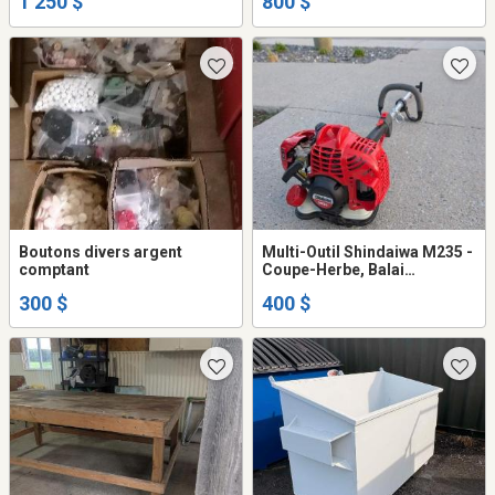
1 250 $
800 $
Boutons divers argent
Multi-Outil Shindaiwa M235 -
comptant
Coupe-Herbe, Balai
mécanique, taille-haie, scie
300 $
400 $
d'élagage