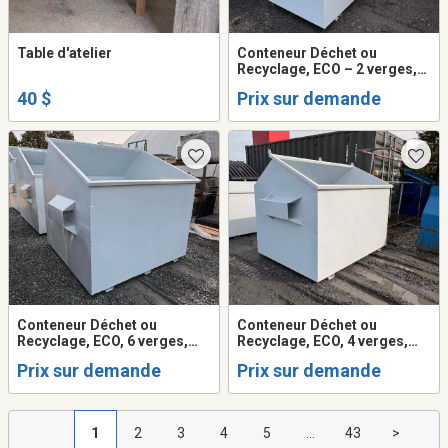
Table d'atelier
Conteneur Déchet ou
Recyclage, ECO – 2 verges,
Ch.: Avant – Neuf
40 $
Prix sur demande
Conteneur Déchet ou
Conteneur Déchet ou
Recyclage, ECO, 6 verges,
Recyclage, ECO, 4 verges,
chargement Avant – neuf
Chargement Avant – neuf
Prix sur demande
Prix sur demande
1
2
3
4
5
...
43
>