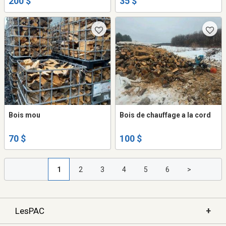
200 $
35 $
Bois mou
Bois de chauffage a la cord
70 $
100 $
1
2
3
4
5
6
>
+
LesPAC