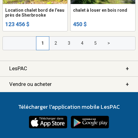
Location chalet bord de l'eau
chalet à louer en bois rond
près de Sherbrooke
123 456 $
450 $
1
2
3
4
5
>
+
LesPAC
+
Vendre ou acheter
Télécharger l'application mobile LesPAC