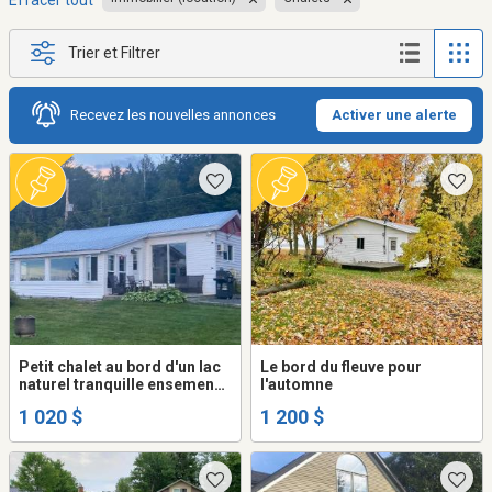
Effacer tout
Trier et Filtrer
Recevez les nouvelles annonces
Activer une alerte
Petit chalet au bord d'un lac
Le bord du fleuve pour
naturel tranquille ensemencé
l'automne
de truites
1 020 $
1 200 $