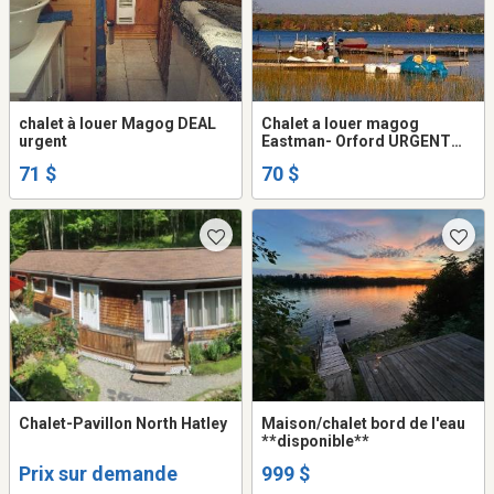
chalet à louer Magog DEAL
Chalet a louer magog
urgent
Eastman- Orford URGENT
Estrie Canton de l'Est
71 $
70 $
Chalet-Pavillon North Hatley
Maison/chalet bord de l'eau
**disponible**
Prix sur demande
999 $