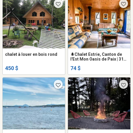
chalet à louer en bois rond
🌲Chalet Estrie, Canton de
l'Est Mon Oasis de Paix | 31
nuits et + | Rabais | Kayak,
450 $
74 $
pédalo, plages privées
Chalet à louer Magog-Orford