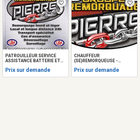
PATROUILLEUR SERVICE
CHAUFFEUR
ASSISTANCE BATTERIE ET
(SE)REMORQUEUSE -
CHAUFFEUR
TOWING DEMANDÉ ET
Prix sur demande
Prix sur demande
REMORQUEUSE/TOWING
CHAUFFEUR DE QUICK