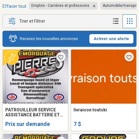
Emplois - Carrières et professions
Automobile/transpor
Effacer tout
Trier et Filtrer
Recevez les nouvelles annonces
Activer une alerte
PATROUILLEUR SERVICE
livraison toutski
ASSISTANCE BATTERIE ET
CHAUFFEUR
Prix sur demande
7 $
REMORQUEUSE/TOWING