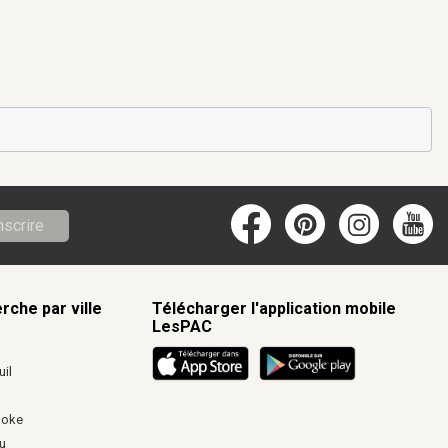
nscrire
rche par ville
Télécharger l'application mobile
LesPAC
c
il
ooke
u