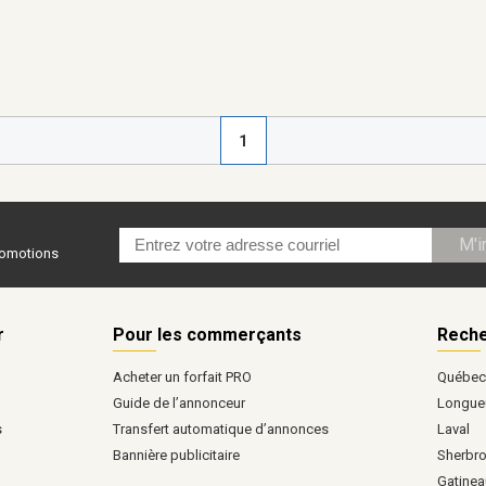
1
M'i
promotions
r
Pour les commerçants
Reche
Acheter un forfait PRO
Québe
Guide de l’annonceur
Longueu
s
Transfert automatique d’annonces
Laval
Bannière publicitaire
Sherbr
Gatinea