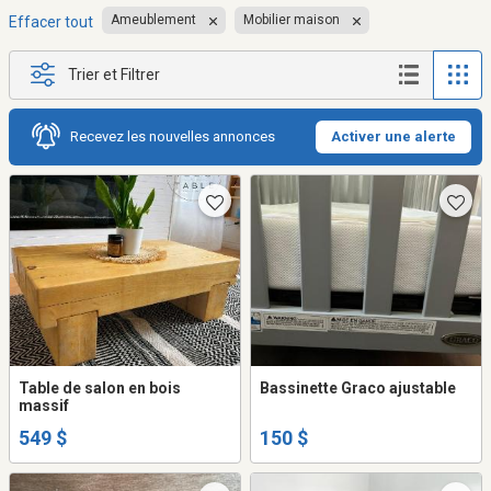
Ameublement
Mobilier maison
Effacer tout
Trier et Filtrer
Recevez les nouvelles annonces
Activer une alerte
Table de salon en bois
Bassinette Graco ajustable
massif
549 $
150 $