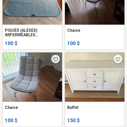
PIQUÉS (ALÈSES)
Chaise
IMPERMÉABLES
RÉUTILISABLES (15$ À 100$)
100 $
100 $
Chaise
Buffet
100 $
150 $