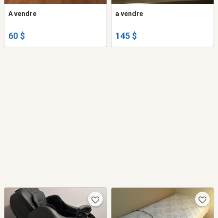
A vendre
a vendre
60 $
145 $