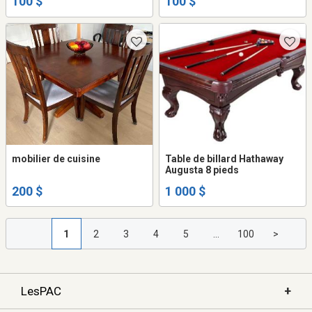
100 $
100 $
mobilier de cuisine
Table de billard Hathaway
Augusta 8 pieds
200 $
1 000 $
1
2
3
4
5
...
100
>
+
LesPAC