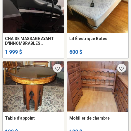
CHAISE MASSAGE AYANT
Lit Électrique Rotec
D'INNOMBRABLES
FONCTIONS, ZÉRO GRAVITÉ
1 999 $
600 $
ETC.
Table d'appoint
Mobilier de chambre