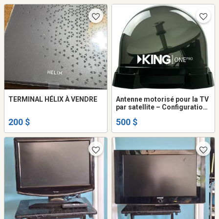
TERMINAL HÉLIX À VENDRE
Antenne motorisé pour la TV
par satellite – Configuration
Bell (Canada), transparente
200 $
500 $
(fumée)