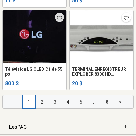
11 $
50 $
Télévision LG OLED C1 de 55
TERMINAL ENREGISTREUR
po
EXPLORER 8300 HD
VIDEOTRON
800 $
20 $
1
2
3
4
5
...
8
>
+
LesPAC