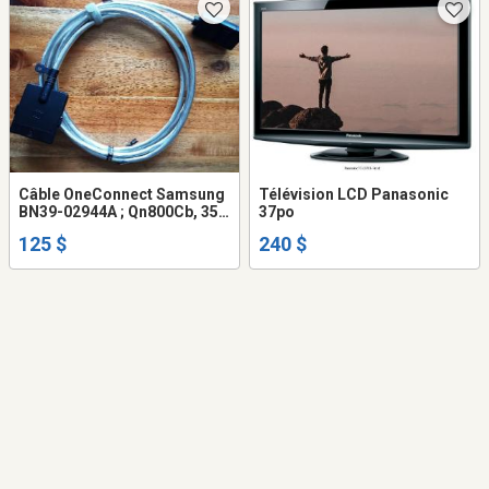
Câble OneConnect Samsung
Télévision LCD Panasonic
BN39-02944A ; Qn800Cb, 35
37po
P/3
125 $
240 $