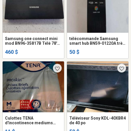
Samsung one connect mini
télécommande Samsung
mod BN96-35817B Télé 78'
smart hub BN59-01220A très
UN78JS8600
peut servie
460 $
50 $
Culottes TENA
Téléviseur Sony KDL-40XBR4
d'incontinence mediums
de 40 po
couches adultes Tena