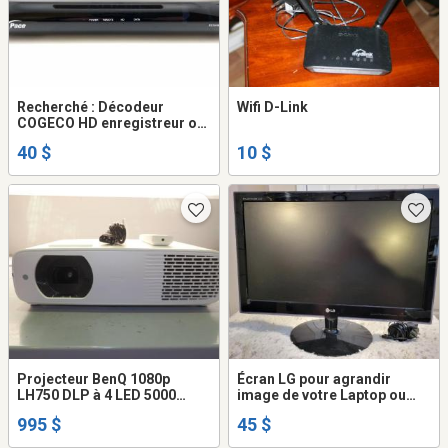
Recherché : Décodeur
Wifi D-Link
COGECO HD enregistreur ou
pas qui fonctionne à 100 %
40 $
10 $
Projecteur BenQ 1080p
Écran LG pour agrandir
LH750 DLP à 4 LED 5000
image de votre Laptop ou
lumens
ordinateur
995 $
45 $