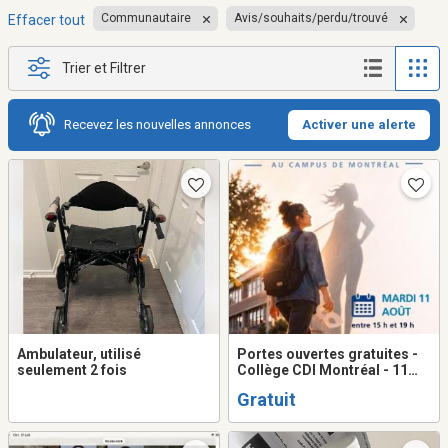
Communautaire
Avis/souhaits/perdu/trouvé
Effacer tout
Trier et Filtrer
Recevez les nouvelles annonces
Activer une alerte
Ambulateur, utilisé
Portes ouvertes gratuites -
seulement 2 fois
Collège CDI Montréal - 11
août
Gratuit