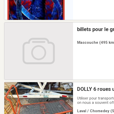
billets pour le 
admission géné
Mascouche (495 km) 
DOLLY 6 roues u
sûr toute surfa
Utiliser pour transpor
on nous a souvent offe
camion la logis
Laval / Chomedey (5