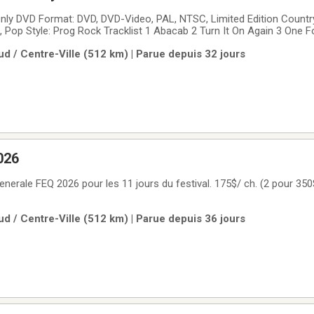
ly DVD Format: DVD, DVD-Video, PAL, NTSC, Limited Edition Country
 Pop Style: Prog Rock Tracklist 1 Abacab 2 Turn It On Again 3 One F
w You Follow Me 6 Home By The Sea / Second Home By The Sea 7 M
d / Centre-Ville (512 km) | Parue depuis 32 jours
ht, Tonight 10
026
nerale FEQ 2026 pour les 11 jours du festival. 175$/ ch. (2 pour 350
d / Centre-Ville (512 km) | Parue depuis 36 jours