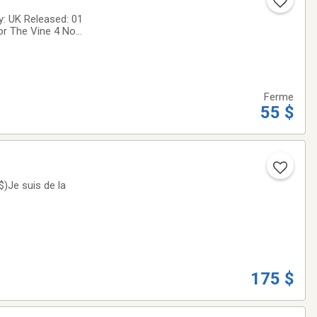
: UK Released: 01
or The Vine 4 No
any Too Many 8
Ferme
55 $
$)Je suis de la
175 $