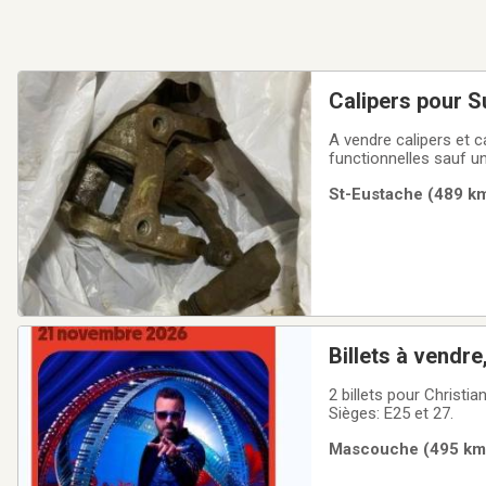
Calipers pour Su
A vendre calipers et c
functionnelles sauf u
calipers and caliper b
St-Eustache (489 km
one who needs a new
Billets à vendr
2 billets pour Christ
Sièges: E25 et 27.
Mascouche (495 km) 