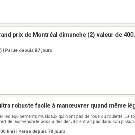
grand prix de Montréal dimanche (2) valeur de 400
rale
| Parue depuis 87 jours
ltra robuste facile à manœuvrer quand même lég
ce aubaine 149$ ça paye pas les roues qu'on a mi
ter les équipements musicaux qui n'ont pas de roue ou roulette. La t
rt de leur vendre.le boss a décider , il n'entrait pas dans son pickup,
tique pas le temps 149$ ajoutez votre téléphone
00 km) | Parue depuis 70 jours