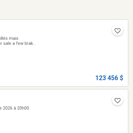
illés mais
r sale a few brake
unctional ( there’s
123 456 $
re 2026 à 20h00.