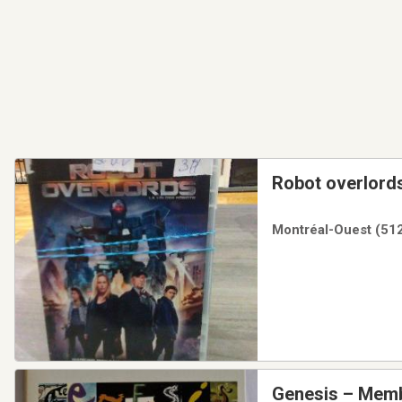
Robot overlord
Montréal-Ouest (512
Genesis ‎– Mem