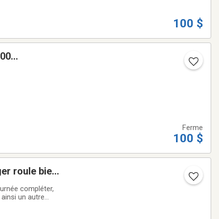
100 $
.00
Ferme
100 $
er roule bien
t dessus un
ournée compléter,
 ainsi un autre