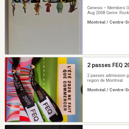
Genesis ‎– Members On
Aug 2008 Genre: Rock,
Son Of Mine 5 Follo
Montréal / Centre-Su
Mama 9 Tonight, Tonig
2 passes FEQ 2
2 passes admission ge
region de Montreal.
Montréal / Centre-Su