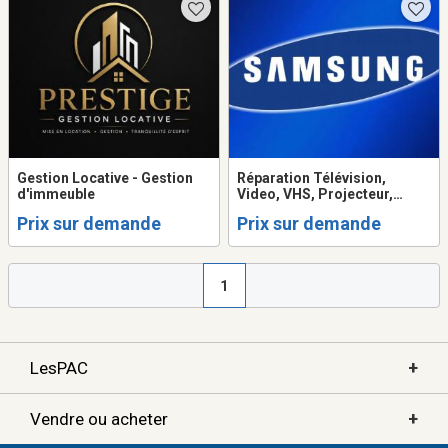
Gestion Locative - Gestion
Réparation Télévision,
d'immeuble
Video, VHS, Projecteur,
Système de son, Table
Prix sur demande
Prix sur demande
tournante, Ordinateur
1
+
LesPAC
+
Vendre ou acheter