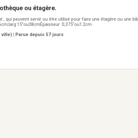
liothèque ou étagère.
at , qui peuvent servir ou être utilisé pour faire une étagère ou une bi
86cm;larg:15''ou38cmÉpaisseur :0,375"ou1.2cm
ville) | Parue depuis 57 jours