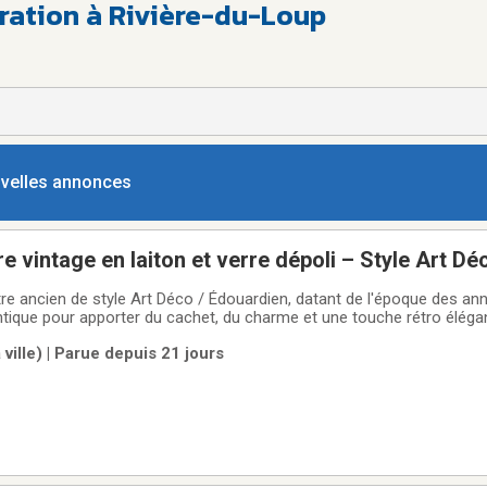
ration à Rivière-du-Loup
ouvelles annonces
e vintage en laiton et verre dépoli – Style Art D
tre ancien de style Art Déco / Édouardien, datant de l'époque des an
ntique pour apporter du cachet, du charme et une touche rétro éléga
tructure robuste en laiton véritable avec de superbes détails travaillé
ville) | Parue depuis 21 jours