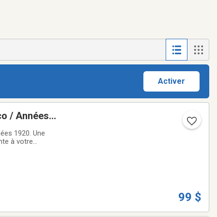
Activer
éco / Années
nées 1920. Une
nte à votre
s (volutes en
99 $