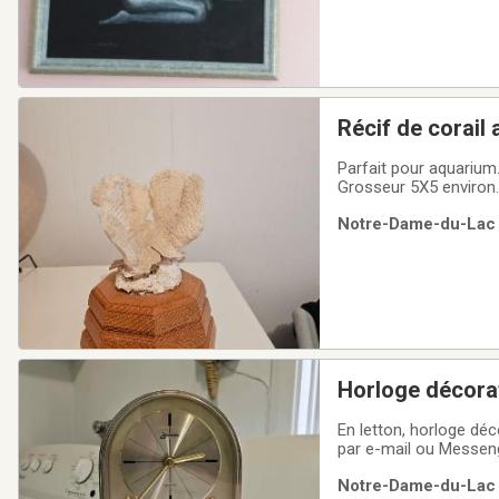
Récif de corail 
Parfait pour aquarium.
Grosseur 5X5 environ.Mo
d'une plongée en mer
Notre-Dame-du-Lac (
Horloge décorat
En letton, horloge déc
par e-mail ou Messeng
de chez-moi. Cash seu
Notre-Dame-du-Lac (