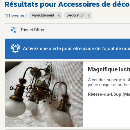
Résultats pour
Accessoires de déco
Ameublement
Décoration
Effacer tout
Trier et Filtrer
Activez une alerte pour être avisé de l’ajout de n
Magnifique lustr
1920
À vendre, superbe lus
pièce unique et authe
intérieur.Matériaux : S
Rivière-du-Loup (Ma 
métal) et des finitions