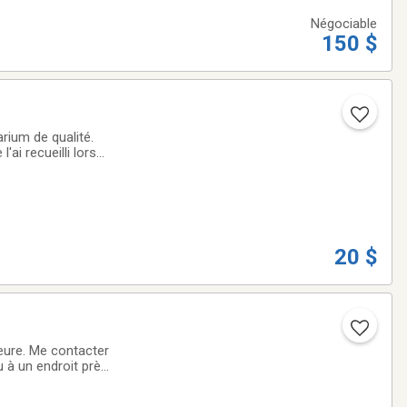
Négociable
150 $
rium de qualité.
ai recueilli lors
20 $
heure. Me contacter
 à un endroit près