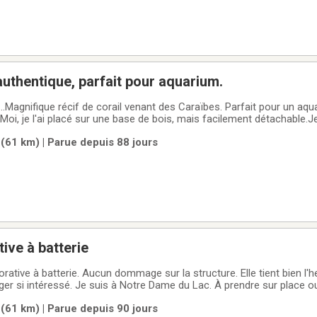
authentique, parfait pour aquarium.
..Magnifique récif de corail venant des Caraïbes. Parfait pour un aqua
i, je l'ai placé sur une base de bois, mais facilement détachable.Je l'
 des Caraïbes.
61 km) | Parue depuis 88 jours
ive à batterie
orative à batterie. Aucun dommage sur la structure. Elle tient bien l'
er si intéressé. Je suis à Notre Dame du Lac. À prendre sur place ou
lement, pas de virement interac.
61 km) | Parue depuis 90 jours