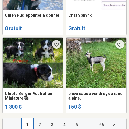
Chien Pudlepointer à donner
Chat Sphynx
Gratuit
Gratuit
Chiots Berger Australien
chevreaux a vendre , de race
Miniature 🥰
alpine.
1 300 $
150 $
1
2
3
4
5
...
66
>