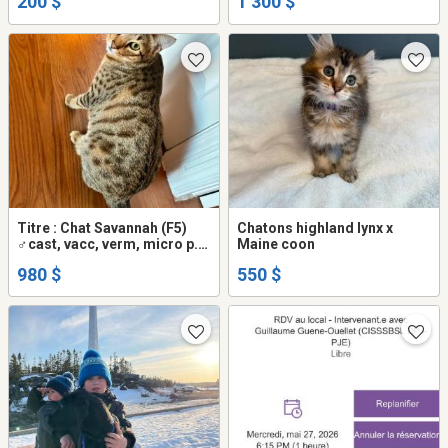
200 $
1 300 $
Titre : Chat Savannah (F5)
Chatons highland lynx x
♂️cast, vacc, verm, micro p.
Maine coon
de 10 mois
980 $
550 $