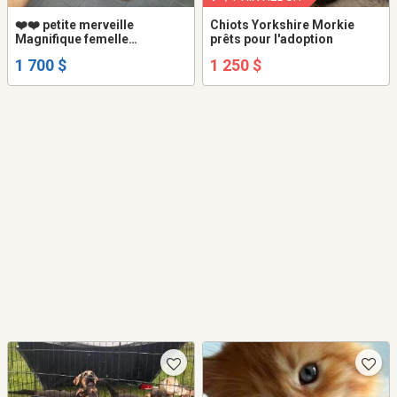
❤️❤️ petite merveille
Chiots Yorkshire Morkie
Magnifique femelle
prêts pour l'adoption
YORKSHIRE couleur unique
1 700 $
1 250 $
EXOTIC COLOR