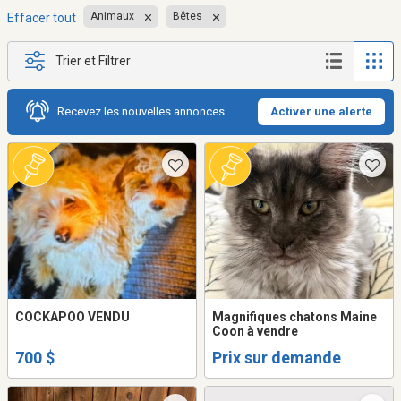
Animaux
Bêtes
Effacer tout
Trier et Filtrer
Recevez les nouvelles annonces
Activer une alerte
COCKAPOO VENDU
Magnifiques chatons Maine
Coon à vendre
700 $
Prix sur demande