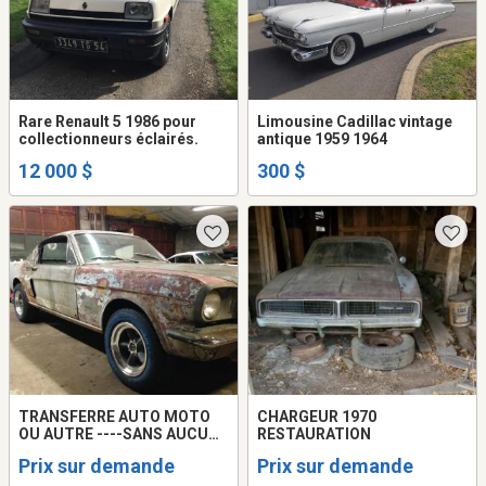
Rare Renault 5 1986 pour
Limousine Cadillac vintage
collectionneurs éclairés.
antique 1959 1964
12 000 $
300 $
TRANSFERRE AUTO MOTO
CHARGEUR 1970
OU AUTRE ----SANS AUCUNE
RESTAURATION
ÉVALUATION LE TRANSFERT
Prix sur demande
Prix sur demande
SE FAIT ET AUTRE AUTO