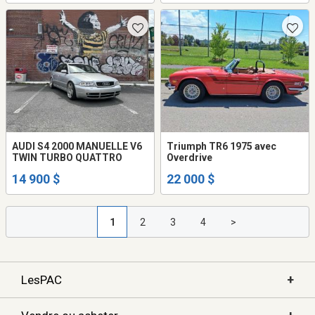
AUDI S4 2000 MANUELLE V6
Triumph TR6 1975 avec
TWIN TURBO QUATTRO
Overdrive
14 900 $
22 000 $
1
2
3
4
>
+
LesPAC