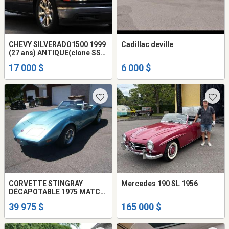
CHEVY SILVERADO1500 1999
Cadillac deville
(27 ans) ANTIQUE(clone SS)
Step Side Short Box MODEL
17 000 $
6 000 $
TRES RARE 2X4 V-8 4.8L A/C
défec ,Automatique disc
CORVETTE STINGRAY
Mercedes 190 SL 1956
DÉCAPOTABLE 1975 MATCH
NUMBER 45130 miles
39 975 $
165 000 $