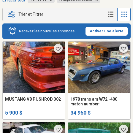
Effacer tout
Trier et Filtrer
Recevez les nouvelles annonces
Activer une alerte
MUSTANG V8 PUSHROD 302
1978 trans am W72 -400
match number-
5 900 $
34 950 $