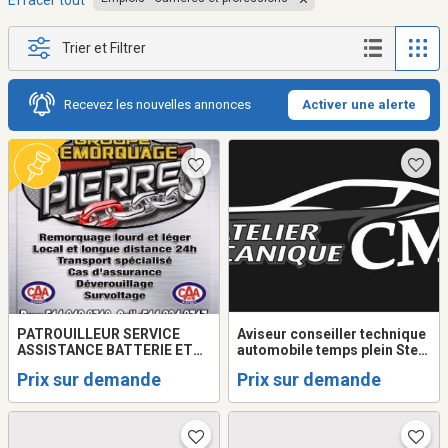
Effacer tout
Trier et Filtrer
Recevez les nouvelles annonces
Activer une alerte
PATROUILLEUR SERVICE
Aviseur conseiller technique
ASSISTANCE BATTERIE ET
automobile temps plein Ste-
CHAUFFEUR
Anne-des-lacs
Prix sur demande
Prix sur demande
REMORQUEUSE/TOWING