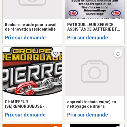
Recherche aide pour travail
PATROUILLEUR SERVICE
de rénovation résidentielle
ASSISTANCE BATTERIE ET
CHAUFFEUR
Prix sur demande
Prix sur demande
REMORQUEUSE/TOWING
CHAUFFEUR
apprenti technicien(ne) en
(SE)REMORQUEUSE -
nettoyage de drains
TOWING DEMANDÉ ET
Prix sur demande
Prix sur demande
CHAUFFEUR DE QUICK