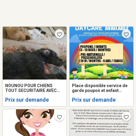
NOUNOU POUR CHIENS
Place disponible service de
TOUT SECURITAIRE AVEC
garde poupon et enfant
COUR CLOTUREE..24HRS
MIRABEL ST-JANVIER
Prix sur demande
Prix sur demande
SUR 24 SUR PLACE. 20ANS
EXPERIENCE