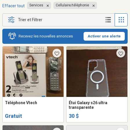
Services
Cellulaire/téléphonie
Effacer tout
Trier et Filtrer
Recevez les nouvelles annonces
Activer une alerte
Téléphone Vtech
Étui Galaxy s26 ultra
transparente
Gratuit
30 $