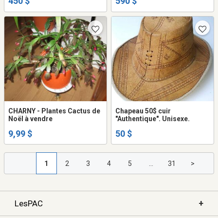
450 $
590 $
CHARNY - Plantes Cactus de
Chapeau 50$ cuir
Noël à vendre
"Authentique". Unisexe.
9,99 $
50 $
1
2
3
4
5
...
31
>
+
LesPAC