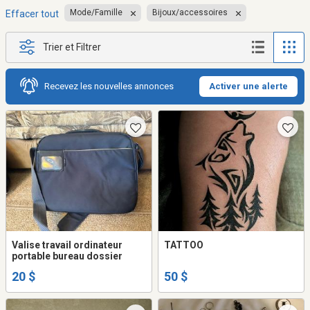
Mode/Famille
Bijoux/accessoires
Effacer tout
Trier et Filtrer
Recevez les nouvelles annonces
Activer une alerte
Valise travail ordinateur
TATTOO
portable bureau dossier
20 $
50 $