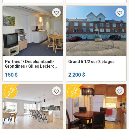
Portneuf / Deschambault-
Grand 5 1/2 sur 2 étages
Grondines / Gilles Leclerc
CITQ # établissement
150 $
2 200 $
309684