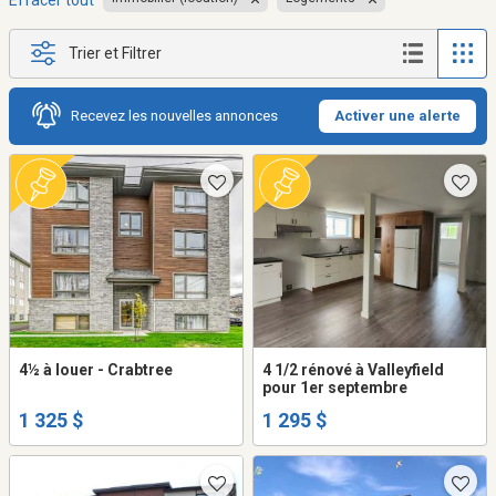
Effacer tout
Trier et Filtrer
Recevez les nouvelles annonces
Activer une alerte
4½ à louer - Crabtree
4 1/2 rénové à Valleyfield
pour 1er septembre
1 325 $
1 295 $