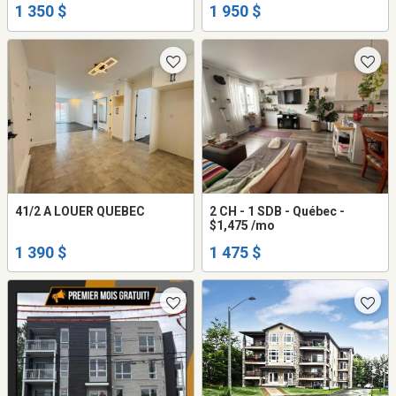
1 350 $
1 950 $
— CHAUFFAGE ET
ÉLECTRICITÉ AUX FRAIS DU
LOCATAIRE
41/2 A LOUER QUEBEC
2 CH - 1 SDB - Québec -
$1,475 /mo
1 390 $
1 475 $