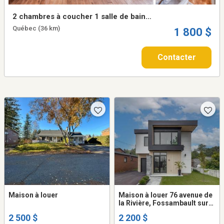
2 chambres à coucher 1 salle de bain
Maison en rangée
Québec (36 km)
1 800 $
Contacter
Maison à louer
Maison à louer 76 avenue de
la Rivière, Fossambault sur
le lac
2 500 $
2 200 $