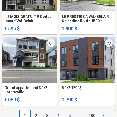
!! 2 MOIS GRATUIT !! Codos
LE PRESTIGE À VAL-BÉLAIR |
locatif Val-Belair
Splendide 5½ de 1500 pi²
dans un rond-point
1 595 $
1 900 $
Grand appartement 3 1/2
5 1/2 1790$
Loretteville
1 050 $
1 790 $
1
2
3
4
5
...
100
>