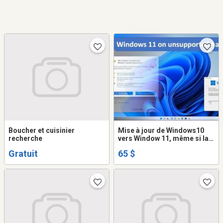
Boucher et cuisinier
Mise à jour de Windows10
recherche
vers Window 11, même si la
version de Windows 10 n'est
Gratuit
65 $
pas supporté