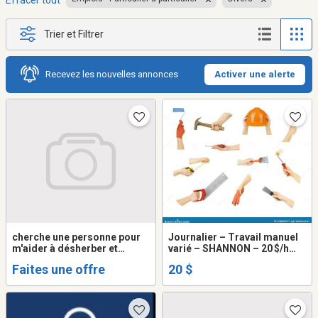
Effacer tout
Trier et Filtrer
Recevez les nouvelles annonces
Activer une alerte
cherche une personne pour
Journalier – Travail manuel
m'aider à désherber et
varié – SHANNON – 20 $/h
tondre le gazon.
CAD
Faites une offre
20 $