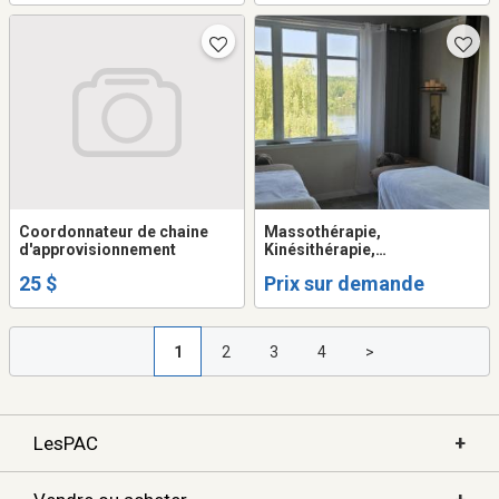
Coordonnateur de chaine
Massothérapie,
d'approvisionnement
Kinésithérapie,
Orthothérapie
25 $
Prix sur demande
1
2
3
4
>
+
LesPAC