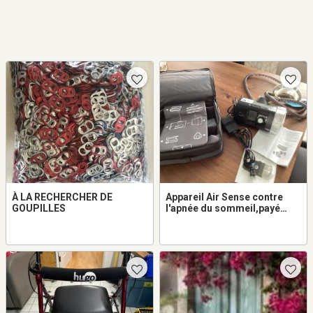
À LA RECHERCHER DE
Appareil Air Sense contre
GOUPILLES
l'apnée du sommeil,payé
1695,00$ nettoyé tous les
soirs, payé 1695,00$ pour
300,00$ - argent comptant
seulement.