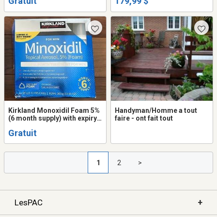
Gratuit
179,99 $
Kirkland Monoxidil Foam 5%
Handyman/Homme a tout
(6 month supply) with expiry
faire - ont fait tout
Feb '27
Gratuit
1
2
>
+
LesPAC