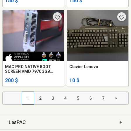
150 $
140 $
MAC PRO NATIVE BOOT
Clavier Lenovo
SCREEN AMD 7970 3GB
UPGRADE 4K = 4 OUTPUTS
200 $
10 $
1
2
3
4
5
6
7
>
+
LesPAC