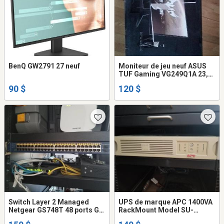
BenQ GW2791 27 neuf
Moniteur de jeu neuf ASUS
TUF Gaming VG249Q1A 23,8"
FHD 165 Hz 1 ms
90 $
120 $
Switch Layer 2 Managed
UPS de marque APC 1400VA
Netgear GS748T 48 ports GB
RackMount Model SU-
+ 4 sfp
1400RM2U