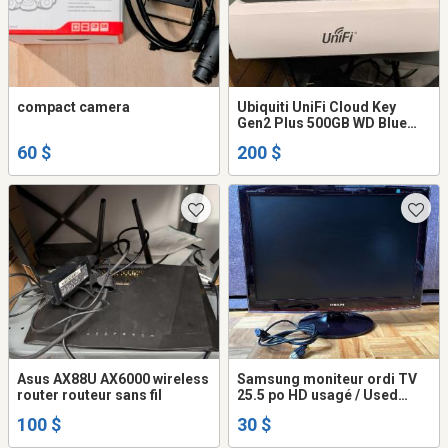
compact camera
Ubiquiti UniFi Cloud Key
Gen2 Plus 500GB WD Blue
SSD
60 $
200 $
Asus AX88U AX6000 wireless
Samsung moniteur ordi TV
router routeur sans fil
25.5 po HD usagé / Used
25.5" TV computer monitor
100 $
30 $