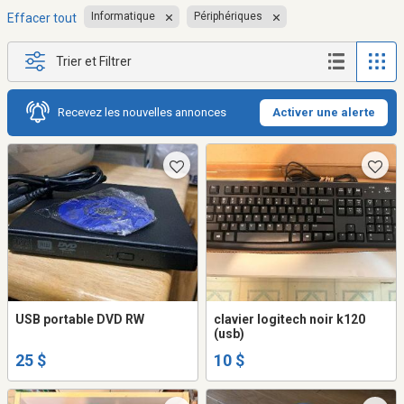
Informatique
Périphériques
Effacer tout
Trier et Filtrer
Recevez les nouvelles annonces
Activer une alerte
USB portable DVD RW
clavier logitech noir k120
(usb)
25 $
10 $