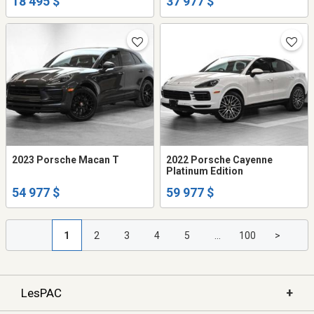
18 495 $
37 977 $
2023 Porsche Macan T
2022 Porsche Cayenne
Platinum Edition
54 977 $
59 977 $
1
2
3
4
5
...
100
>
+
LesPAC