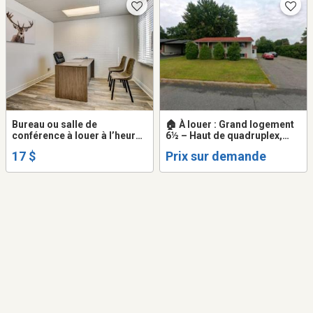
Bureau ou salle de
🏠 À louer : Grand logement
conférence à louer à l’heure
6½ – Haut de quadruplex,
à St-Jérôme près du palais
espace et tranquillité
17 $
Prix sur demande
de justice (espace de
coworking)