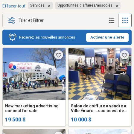
Services
Opportunités d'affaires/associés
Effacer tout
Trier et Filtrer
Recevez les nouvelles annonces
Activer une alerte
New marketing advertising
Salon de coiffure a vendre a
concept for sale
Ville Émard ...sud ouest de
Montréal demande .. $
19 500 $
10 000 $
10,000