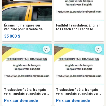
Écrans numériques sur
Faithful Translation: English
véhicule pour la vente de
to French and French to
publicité. compagnie à
English - Québec
35 000 $
vendre
Traduction fidèle: français
Traduction fidèle: français
vers l'anglais et anglais vers
vers l'anglais et anglais vers
le français - Québec
le français
Prix sur demande
Prix sur demande