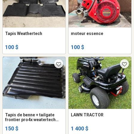
Tapis Weathertech
moteur essence
100 $
100 $
Tapis de benne + tailgate
LAWN TRACTOR
frontier pro4x weatertech
2022
150 $
1 400 $