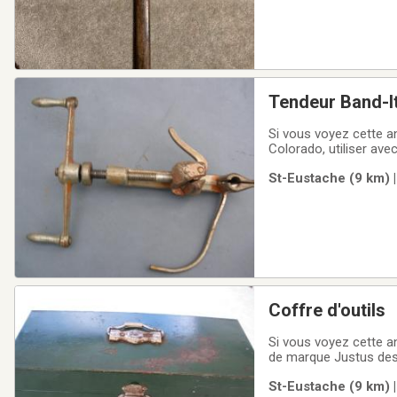
Tendeur Band-I
Si vous voyez cette an
Colorado, utiliser avec
mes autres annonces
St-Eustache (9 km) |
Coffre d'outils
Si vous voyez cette an
de marque Justus des 
en poudre vert avec le
St-Eustache (9 km) |
dimension 14" x 5" et 