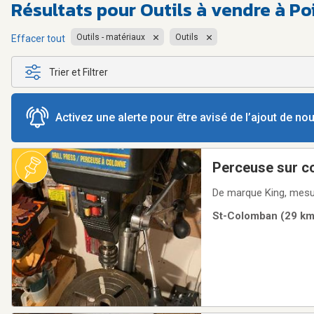
Résultats pour
Outils à vendre à P
Outils - matériaux
Outils
Effacer tout
Trier et Filtrer
Activez une alerte pour être avisé de l’ajout de n
Perceuse sur c
De marque King, mesur
St-Colomban (29 km)