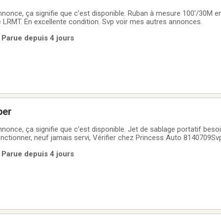
ifie que c'est disponible. Ruban à mesure 100'/30M en métal 4½" de
 LRMT. En excellente condition. Svp voir mes autres annonces.
 Parue depuis 4 jours
per
nonce, ça signifie que c'est disponible. Jet de sablage portatif beso
onctionner, neuf jamais servi, Vérifier chez Princess Auto 8140709Sv
 Parue depuis 4 jours