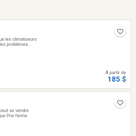
ue les climatiseurs
 des problèmes
uvez profiter d'un
À partir de
185 $
que Prix ferme