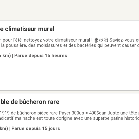
ge climatiseur mural
 pour l'été: nettoyez votre climatiseur mural ! 🏠🌿🧐 Saviez-vous q
la poussière, des moisissures et des bactéries qui peuvent causer
llergies ? En faisant nettoyer votre système de climatisation, vous po
 km) | Parue depuis 15 heures
ain
ble de bûcheron rare
ndicatif ma hache est toute dorigine avec une superbe patine histori
m) | Parue depuis 15 jours