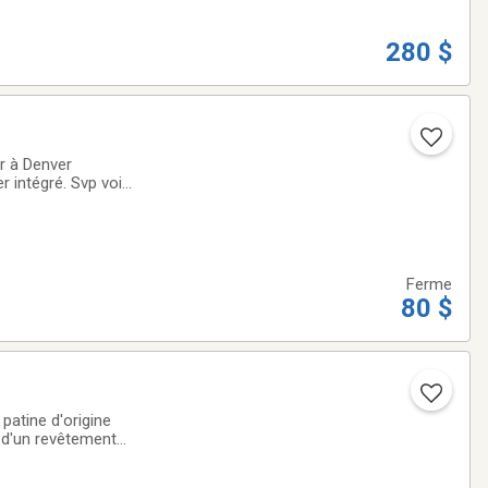
280 $
er à Denver
r intégré. Svp voir
Ferme
80 $
patine d'origine
 d'un revêtement
ois compartiment