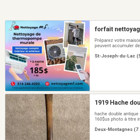
forfait nettoya
Préparez votre maison
peuvent accumuler de 
respiratoires et des a
St-Joseph-du-Lac (5
air plus frais et plus s
1919 Hache dou
hache double antique 1919 de bûcheron pièce rare Payer 300us = 400$can Juste une tête peut se vendre
160$us photo à titre i
Deux-Montagnes (7 k