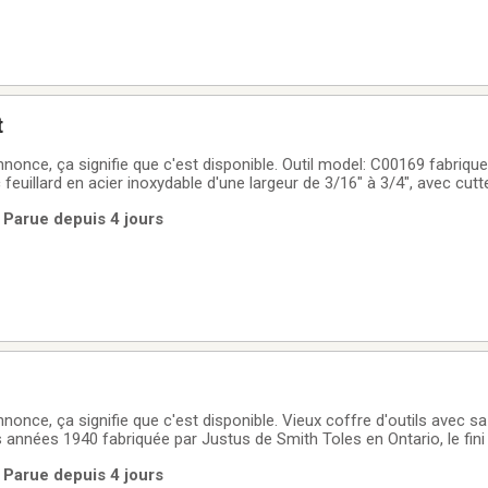
t
nonce, ça signifie que c'est disponible. Outil model: C00169 fabriqu
 feuillard en acier inoxydable d'une largeur de 3/16" à 3/4", avec cutte
.
 Parue depuis 4 jours
nonce, ça signifie que c'est disponible. Vieux coffre d'outils avec sa 
années 1940 fabriquée par Justus de Smith Toles en Ontario, le fini
 logo en relief en parfait état en métal il dispose d'une étagère à tr
 Parue depuis 4 jours
6"