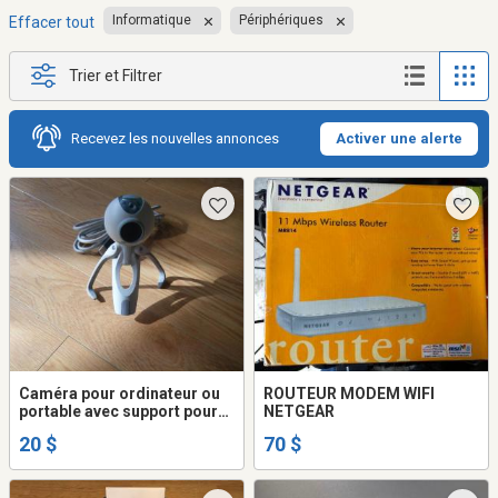
Informatique
Périphériques
Effacer tout
Trier et Filtrer
Recevez les nouvelles annonces
Activer une alerte
Caméra pour ordinateur ou
ROUTEUR MODEM WIFI
portable avec support pour
NETGEAR
portable et sur pied
20 $
70 $