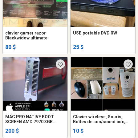
clavier gamer razor
USB portable DVD RW
Blackwidow ultimate
80 $
25 $
MAC PRO NATIVE BOOT
Clavier wireless, Souris,
SCREEN AMD 7970 3GB
Boîtes de son/sound box,
UPGRADE 4K = 4 OUTPUTS
mouse, keybord
200 $
10 $