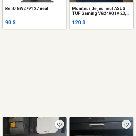
BenQ GW2791 27 neuf
Moniteur de jeu neuf ASUS
TUF Gaming VG249Q1A 23,8"
FHD 165 Hz 1 ms
90 $
120 $