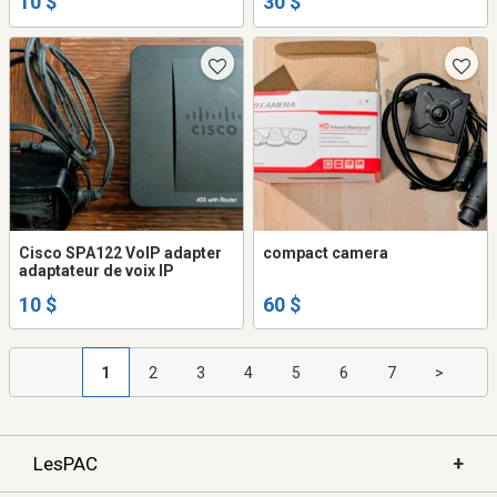
10 $
30 $
Cisco SPA122 VoIP adapter
compact camera
adaptateur de voix IP
10 $
60 $
1
2
3
4
5
6
7
>
+
LesPAC