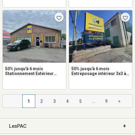
Beauharnois
Beauharnois
50% jusqu'à 6 mois
50% jusqu'à 6 mois
Stationnement Extérieur
Entreposage intérieur 3x3 à
10x20 à louer dans
louer dans Lachine
Beauharnois
1
2
3
4
5
...
9
>
+
LesPAC