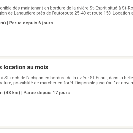
onible dès maintenant en bordure de la rivière St-Esprit situé à St-R
gion de Lanaudière près de l’autoroute 25-40 et route 158. Location
du chalet le 1er novembre 2026. Recherche personne tranquille et 
m) | Parue depuis 6 jours
ersonne seul ou en
s location au mois
é à St-roch de l’achigan en bordure de la rivière St-Esprit, dans la bell
nature, possibilité de marcher en forêt. Disponible jusqu’au 1er nove
d’épiceries, pharmacies, restaurants et stations service. Situé égal
n (48 km) | Parue depuis 17 jours
a route