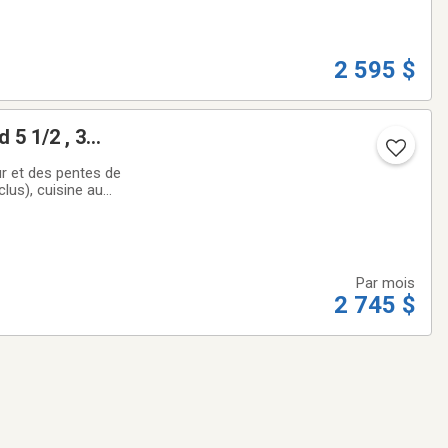
2 595 $
 5 1/2 , 3
ur et des pentes de
clus), cuisine au
tes, pots, etc,
Par mois
2 745 $