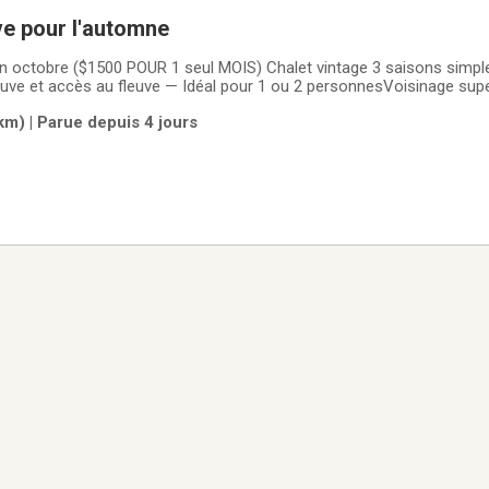
Le bord du fleuve pour l'automne
fin octobre ($1500 POUR 1 seul MOIS) Chalet vintage 3 saisons simpl
euve et accès au fleuve — Idéal pour 1 ou 2 personnesVoisinage super
ssante)Situé à Baie-Jolie, Trois-Rivières (secteur Pointe-du-Lac)2 
km) | Parue depuis 4 jours
2-5394 Marie-Elise