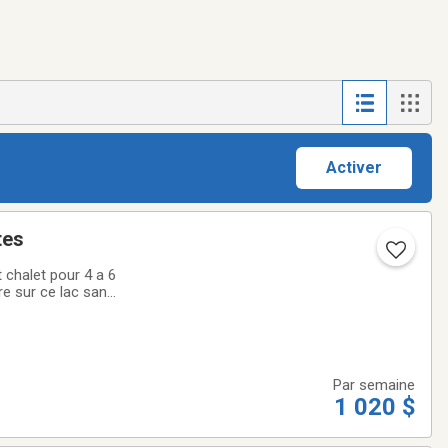
Activer
tes
 chalet pour 4 a 6
re sur ce lac sans
dans le séjour
Par semaine
1 020 $