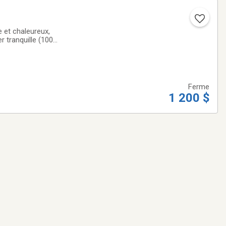
e et chaleureux,
 tranquille (100
chambres
Ferme
1 200 $