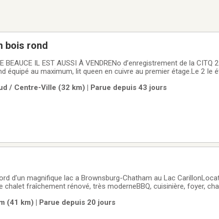
n bois rond
UCE IL EST AUSSI À VENDRENo d’enregistrement de la CITQ 253654 Magnifique
 équipé au maximum, lit queen en cuivre au premier étage.Le 2 Ie étage a 2
een, un boudoir et une chambre de bain avec une douche et un BAI
d / Centre-Ville (32 km) | Parue depuis 43 jours
.A l'écart du
 bord d’un magnifique lac a Brownsburg-Chatham au Lac CarillonLoca
 chalet fraîchement rénové, très moderneBBQ, cuisinière, foyer, ch
Salle de bain principale avec un bain thérapeutique à jets d'air et lu
(41 km) | Parue depuis 20 jours
bre à coucher, une avec un