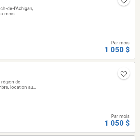
och-de-l’Achigan,
 au mois
respectueuse sans
Par mois
1 050 $
e région de
mbre, location au
ement près de
Par mois
1 050 $