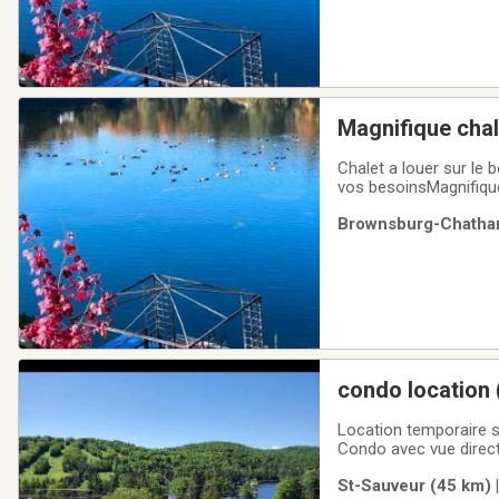
Magnifique chale
Chalet a louer sur le
vos besoinsMagnifique
instantanée au propane
Brownsburg-Chatham 
multicoloreDeux cham
condo location 
2026 (location 
Location temporaire saison e
Condo avec vue direct sur la pen
obligatoire, dépôt de 
St-Sauveur (45 km) |
nonProximité du