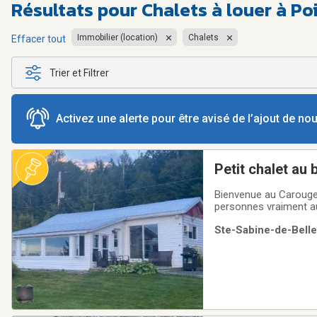
Résultats pour
Chalets à louer à P
Immobilier (location)
Chalets
Effacer tout
Trier et Filtrer
Activez une alerte pour être avisé de l’ajout de n
Petit chalet au 
Bienvenue au Carouge! 
personnes vraiment au 
engins à essence. Le
Ste-Sabine-de-Belle
(pêche, baignade, cha