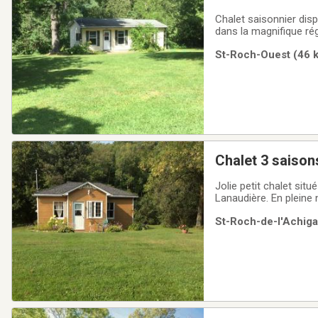
Chalet saisonnier disp
dans la magnifique ré
seulement, fermeture 
St-Roch-Ouest (46 k
animaux, idéal pour p
Chalet 3 saison
Jolie petit chalet situ
Lanaudière. En pleine 
mois seulement. Près 
St-Roch-de-l'Achiga
l’autoroute 25-40 et l