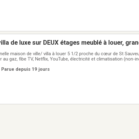
illa de luxe sur DEUX étages meublé à louer, grand
eur des Monts, conditions à discuter
lle maison de ville/ villa à louer 5 1/2 proche du cœur de St Sauve
r au gaz, fibe TV, Netflix, YouTube, électricité et climatisation (non-in
lectroménagers en stainless, îlot amovible, verres, coutellerie, assiet
| Parue depuis 19 jours