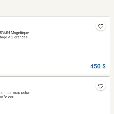
 grandes
N SUR PIEDMeubles
450 $
tion au mois selon
auffe eau
mière