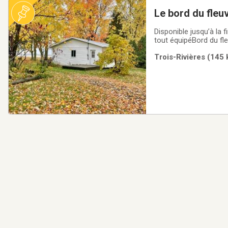
Disponible jusqu’à la 
tout équipéBord du fl
mètres de la route pa
Trois-Rivières (145 
TÉLÉPHONE : (450) 74