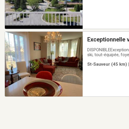
Exceptionnelle v
sdb, Saint Sauv
DISPONIBLEExceptionne
ski, tout-équipée, foye
comptoir de granit et é
St-Sauveur (45 km) 
trois chambres