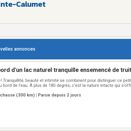
ointe-Calumet
ouvelles annonces
bord d'un lac naturel tranquille ensemencé de trui
Tranquillité, beauté et intimité se combinent pour distinguer ce petit
bord de l’eau. À plus de 180 degrés, c’est la nature intacte qui s’off
s oiseaux vous accompagnent dans vos activités diurnes comprises 
chasse (300 km) | Parue depuis 2 jours
loupe,