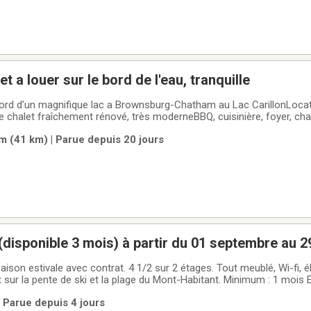
t a louer sur le bord de l'eau, tranquille
 bord d’un magnifique lac a Brownsburg-Chatham au Lac CarillonLoca
 chalet fraîchement rénové, très moderneBBQ, cuisinière, foyer, ch
Salle de bain principale avec un bain thérapeutique à jets d'air et lu
(41 km) | Parue depuis 20 jours
bre à coucher, une avec un
(disponible 3 mois) à partir du 01 septembre au 
temporaire uniquement)
stivale avec contrat. 4 1/2 sur 2 étages. Tout meublé, Wi-fi, électricité inclus.
te de ski et la plage du Mont-Habitant. Minimum : 1 mois Enquête de crédit
garantie, assurance responsabilité.Chambres: 2Salles de bain : 2Balc
 Parue depuis 4 jours