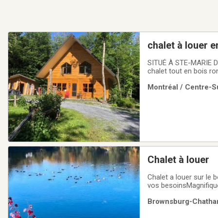
chalet à louer e
SITUÉ À STE-MARIE DE BEA
chalet tout en bois rond
chambres avec lit qu
Montréal / Centre-Su
en bois faits à la main
Chalet à louer
Chalet a louer sur le
vos besoinsMagnifique
instantanée au propane
Brownsburg-Chatham 
multicoloreDeux cham