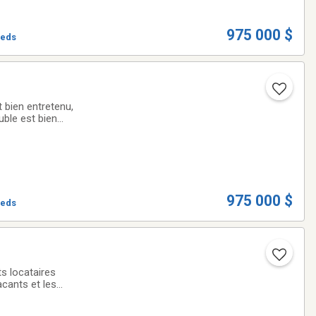
975 000 $
ieds
 bien entretenu,
uble est bien
ssibilité de
975 000 $
ieds
ts locataires
cants et les
isite des lieux