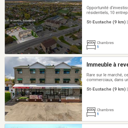
Opportunité d'investi
résidentiels, 10 entr
recherché. La proprié
St-Eustache (9 km) |
renouvelés jusqu'en ju
Chambres
1
Immeuble à rev
Rare sur le marché, ce
commerciaux, dans un 
unités de type 3½, to
St-Eustache (9 km) |
stables à long terme
Chambres
1