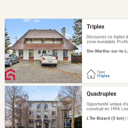
Triplex
Découvrez ce triplex 
zone inondable. Profi
des services, écoles,
Ste-Marthe-sur-le-L
conforme), cette prop
Type
Triplex
Quadruplex
Opportunité unique d'
construit en 1994. Le
entretenu et occupé pa
L'Île-Bizard (5 km) 
convertir les unités en