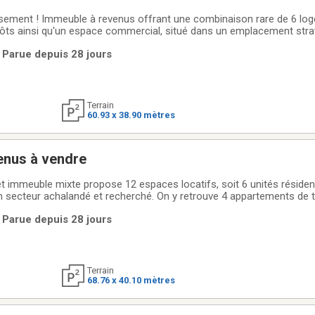
ssement ! Immeuble à revenus offrant une combinaison rare de 6 lo
epôts ainsi qu'un espace commercial, situé dans un emplacement stra
té comprend 4 logements de type 4½ ainsi que 2 logements de type 
 Parue depuis 28 jours
in 2027, assurant une stabilité
Terrain
60.93 x 38.90 mètres
enus à vendre
t immeuble mixte propose 12 espaces locatifs, soit 6 unités résident
secteur achalandé et recherché. On y retrouve 4 appartements de t
us loués avec renouvellements en place jusqu'en juin 2027, assurant
 Parue depuis 28 jours
.AddendaÀ
Terrain
68.76 x 40.10 mètres