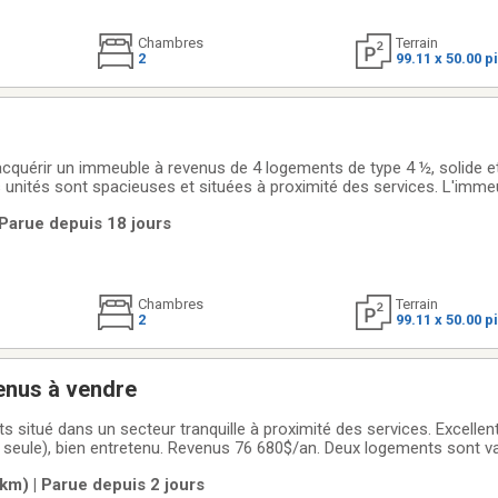
Chambres
Terrain
2
99.11 x 50.00 p
acquérir un immeuble à revenus de 4 logements de type 4 ½, solide et
s unités sont spacieuses et situées à proximité des services. L'imme
r des locataires de qualité. Grand potentiel d'optimisation, avec la po
| Parue depuis 18 jours
Chambres
Terrain
2
99.11 x 50.00 p
enus à vendre
 situé dans un secteur tranquille à proximité des services. Excellen
seule), bien entretenu. Revenus 76 680$/an. Deux logements sont va
enouvelé leur bail jusqu'au 30 juin 2027. Une rareté dans le secteur. V
m) | Parue depuis 2 jours
PA acceptée.