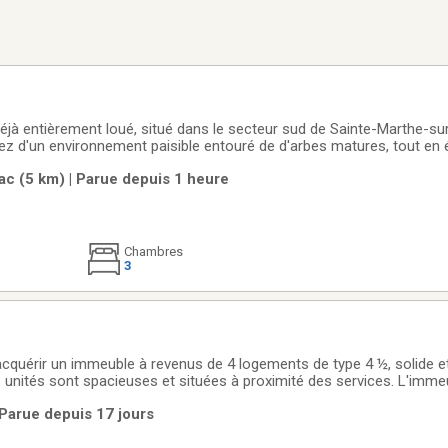
déjà entièrement loué, situé dans le secteur sud de Sainte-Marthe-su
tez d'un environnement paisible entouré de d'arbes matures, tout en 
 parcs et axes routiers. Offrant 6 espaces de stationnement, tous cô
ac (5 km) | Parue depuis 1 heure
riété a
Chambres
3
acquérir un immeuble à revenus de 4 logements de type 4 ½, solide et
s unités sont spacieuses et situées à proximité des services. L'imme
r des locataires de qualité. Grand potentiel d'optimisation, avec la po
| Parue depuis 17 jours