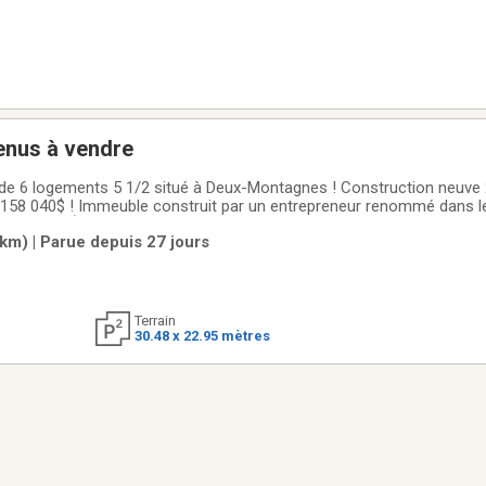
enus à vendre
de 6 logements 5 1/2 situé à Deux-Montagnes ! Construction neuve
8 040$ ! Immeuble construit par un entrepreneur renommé dans le
anquer ! À qui la chance ! Date de livraison prévue le 1er septembre
m) | Parue depuis 27 jours
ue immeuble de 6 logements situé à
Terrain
30.48 x 22.95 mètres