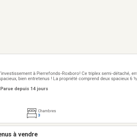
t à Pierrefonds-Roxboro! Ce triplex semi-détaché, entièrement loué
pacieux, bien entretenus ! La propriété comprend deux spacieux 6 ½ a
ment recherché et paisible, sans voisins à l'arrière. AddendaUn supe
 Parue depuis 14 jours
retenu,
Chambres
3
enus à vendre