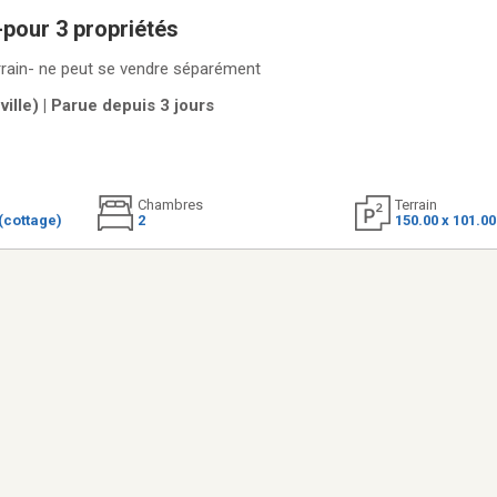
pour 3 propriétés
errain- ne peut se vendre séparément
ille) | Parue depuis 3 jours
Chambres
Terrain
(cottage)
2
150.00 x 101.0