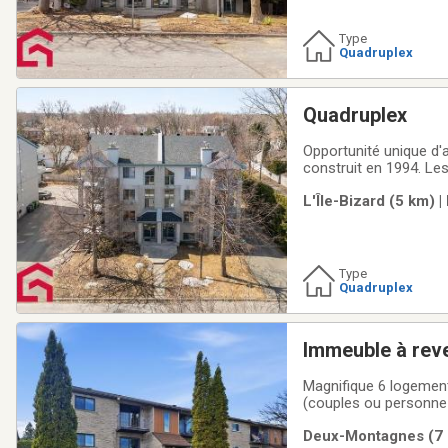
Type
Quadruplex
Quadruplex
Opportunité unique d'
construit en 1994. Le
entretenu et occupé pa
L'Île-Bizard (5 km) 
convertir les unités en
Type
Quadruplex
Immeuble à rev
Magnifique 6 logements
(couples ou personne 
autres locataires ont r
Deux-Montagnes (7 k
conditionnelle à une 