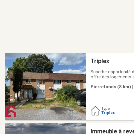
Triplex
Superbe opportunité d'investissemen
offre des logements s
tout dans un environne
Pierrefonds (8 km) |
détaché, très bien ent
Type
Triplex
Immeuble à rev