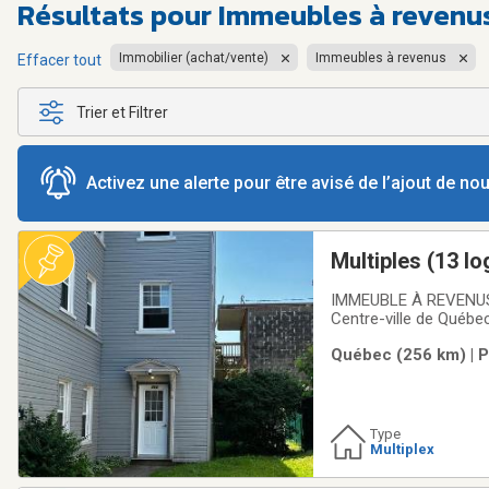
Résultats pour
Immeubles à revenus
Immobilier (achat/vente)
Immeubles à revenus
Effacer tout
Trier et Filtrer
Activez une alerte pour être avisé de l’ajout de n
Multiples (13 l
locaitres excell
IMMEUBLE À REVENUS
Centre-ville de Québe
services. Il n’y a ja
Québec (256 km) | P
Le chauffage est 100 
Type
Multiplex