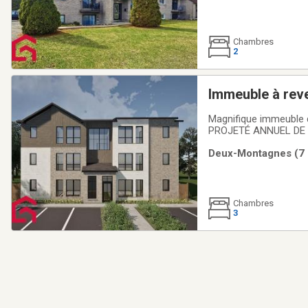
Chambres
2
Immeuble à rev
Magnifique immeuble 
PROJETÉ ANNUEL DE 15
opportunité à ne pas m
Deux-Montagnes (7 k
2026.AddendaMagnifiq
Chambres
3