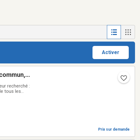
Activer
n commun,
r recherché :
de tous les
rès bien entretenu.
Prix sur demande