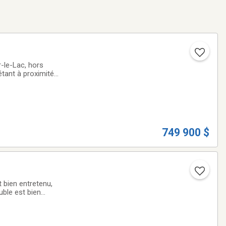
r-le-Lac, hors
étant à proximité
te à côte (non
749 900 $
 bien entretenu,
uble est bien
ssibilité de