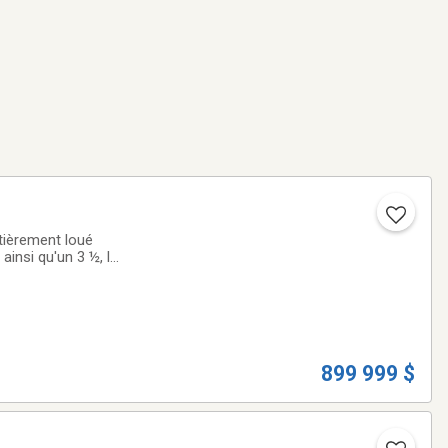
insi qu'un 3 ½, le
rbe triplex semi-
899 999 $