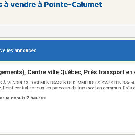
 à vendre à Pointe-Calumet
ouvelles annonces
ogements), Centre ville Québec, Près transport e
ents,
 À VENDRE13 LOGEMENTSAGENTS D’IMMEUBLES S’ABSTENIRSecteu
c. Point central de tous les parcours du transport en commun. Près 
mais eu de vacances dans ces appartements. Immeuble très propre et t
arue depuis 2 heures
% électrique. Tous les