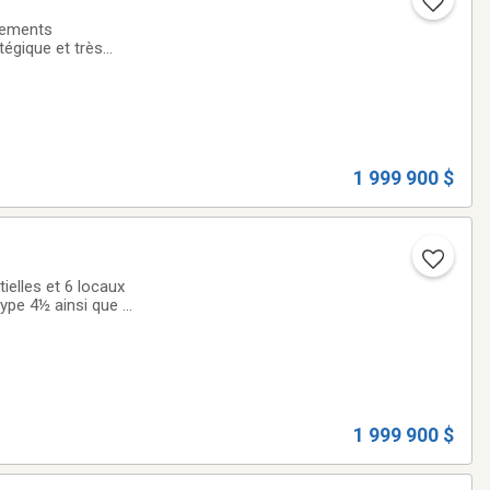
gements
tégique et très
3½, tous
1 999 900 $
ielles et 6 locaux
ype 4½ ainsi que 2
 des revenus
1 999 900 $