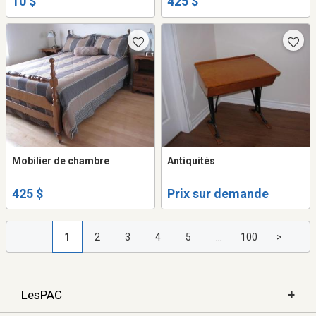
10 $
425 $
Mobilier de chambre
Antiquités
425 $
Prix sur demande
1
2
3
4
5
...
100
>
+
LesPAC