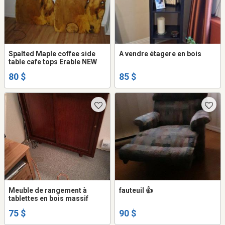
Spalted Maple coffee side
A vendre étagere en bois
table cafe tops Erable NEW
80 $
85 $
Meuble de rangement à
fauteuil 👍
tablettes en bois massif
75 $
90 $