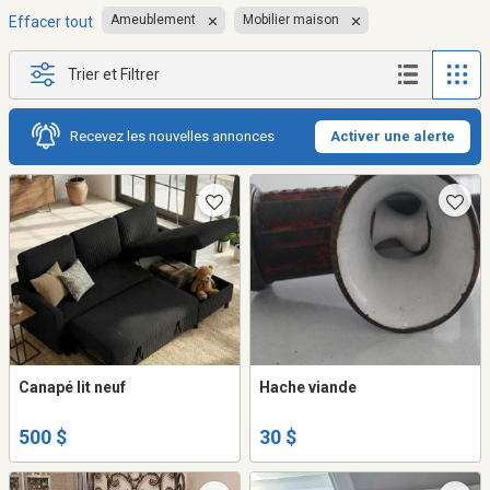
Ameublement
Mobilier maison
Effacer tout
Trier et Filtrer
Recevez les nouvelles annonces
Activer une alerte
Canapé lit neuf
Hache viande
500 $
30 $