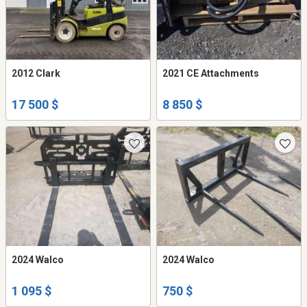
2012 Clark
2021 CE Attachments
17 500 $
8 850 $
2024 Walco
2024 Walco
1 095 $
750 $