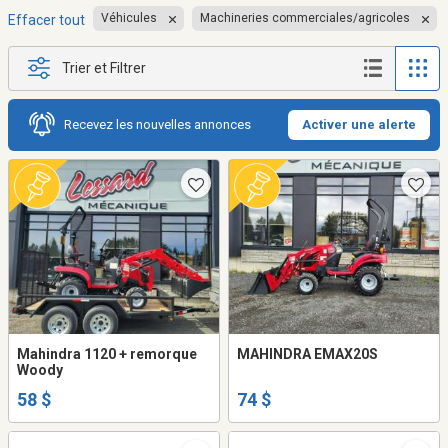
Véhicules
Machineries commerciales/agricoles
Effacer tout
Trier et Filtrer
Recevez les nouvelles annonces
Activer une alerte
Mahindra 1120 + remorque
MAHINDRA EMAX20S
Woody
58 $
74 $