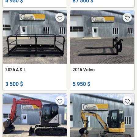
4 950 $
87 500 $
2026 A & L
2015 Volvo
3 500 $
5 950 $