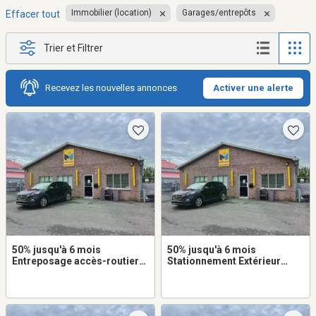
Immobilier (location)
Garages/entrepôts
Effacer tout
Trier et Filtrer
Recevez les nouvelles annonces
Activer une alerte
50% jusqu'à 6 mois
50% jusqu'à 6 mois
Entreposage accès-routier
Stationnement Extérieur
8x10 à louer dans
8x20 à louer dans
Beauharnois
Beauharnois