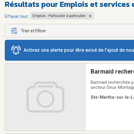
Résultats pour
Emplois et services 
Emplois - Particulier à particulier
Effacer tout
Trier et Filtrer
Activez une alerte pour être avisé de l’ajout de n
Barmaid recher
Barmaid recherchée po
secteur Deux-Montagne
à garder une belle ambi
Ste-Marthe-sur-le-L
de caisse à opérer. Le