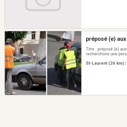
préposé (e) aux
Titre : préposé (e) a
recherchons une perso
réservées dans les ru
St-Laurent (26 km) |
endroits où les stati