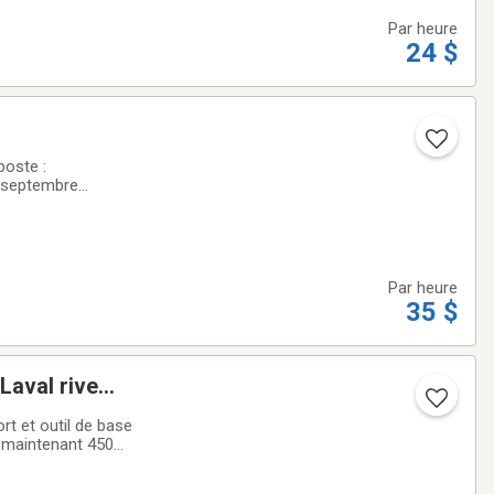
Par heure
24 $
2 septembre
ropéen est une
Par heure
35 $
Laval rive
rt et outil de base
e maintenant 450