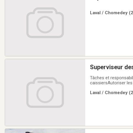
Laval / Chomedey (2
Superviseur de
Tâches et responsabili
caissiersAutoriser le
clientsTenir l'inventair
Laval / Chomedey (2