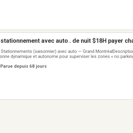
 stationnement avec auto . de nuit $18H payer c
ux Stationnements (saisonnier) avec auto — Grand MontréalDescripti
nne dynamique et autonome pour superviser les zones « no parking 
es du Grand Montréal. Poste saisonnier : mai à novembre.Responsabili
 Parue depuis 68 jours
onnements est réservés