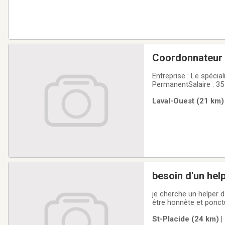
Coordonnateur e
Entreprise : Le spécialiste du mobi
PermanentSalaire : 35
2026Langue de travail
Laval-Ouest (21 km) 
entreprise spécialisée
besoin d'un hel
nord
je cherche un helper d
être honnête et ponct
821 6818 Michel
St-Placide (24 km) |