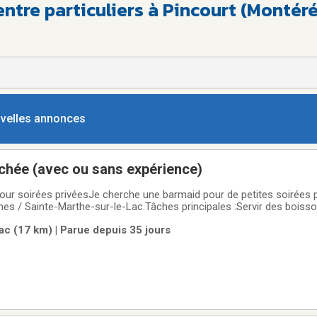
entre particuliers à Pincourt (Montéré
ouvelles annonces
chée (avec ou sans expérience)
ur soirées privéesJe cherche une barmaid pour de petites soirées p
s / Sainte-Marthe-sur-le-Lac.Tâches principales :Servir des boisso
ance et, si tu es à l’aise, gérer un peu la musique ou faire DJ à l’occa
ac (17 km) | Parue depuis 35 jours