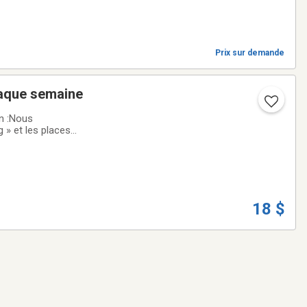
Prix sur demande
haque semaine
on :Nous
» et les places
tés :- Circuler au
18 $