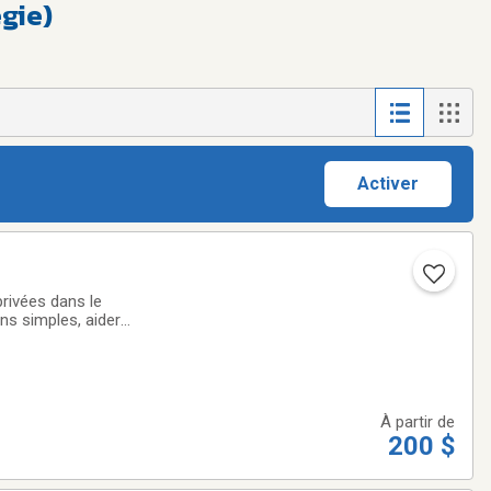
gie)
Activer
rivées dans le
ns simples, aider
sion.Il n’y a pas
À partir de
200 $