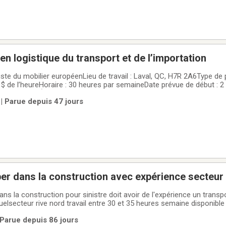
n logistique du transport et de l’importation
lier européenLieu de travail : Laval, QC, H7R 2A6Type de poste :
 $ de l’heureHoraire : 30 heures par semaineDate prévue de début : 
 : Français**À propos de l’entreprise**Le spécialiste du mobilier eu
| Parue depuis 47 jours
 dans l’importation et
per dans la construction avec expérience secteur 
ans la construction pour sinistre doit avoir de l'expérience un transpo
uelsecteur rive nord travail entre 30 et 35 heures semaine disponibl
 Parue depuis 86 jours