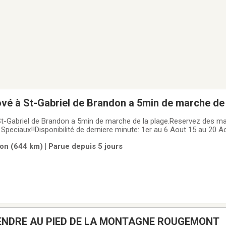
ové à St-Gabriel de Brandon a 5min de marche de 
St-Gabriel de Brandon a 5min de marche de la plage.Reservez des ma
x!!Disponibilité de derniere minute: 1er au 6 Aout 15 au 20 Aout 27 au 27
s de Montréal et de Québec, a 5min de marche de la plage de
on (644 km) | Parue depuis 5 jours
OTTE À VENDRE AU PIED DE LA MONTAGNE ROUGEMONT