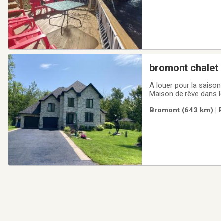
bromont chalet 
A louer pour la saison 
Maison de rêve dans l
chauffants, 3 chambre
Bromont (643 km) | 
d'un foyer en pierre. Il