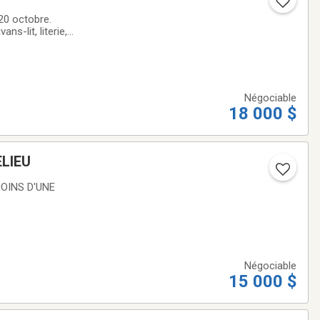
20 octobre.
s-lit, literie,
ultiples autres
Négociable
18 000 $
LIEU
OINS D'UNE
Négociable
15 000 $