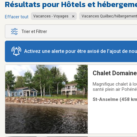
Résultats pour
Hôtels et hébergem
Vacances - Voyages
Vacances Québec/hébergemen
Effacer tout
Trier et Filtrer
Activez une alerte pour être avisé de l’ajout de n
Chalet Domaine B
Magnifique chalet à l
santé plein air Pohénégamook )Cha
avec douche en céramiq
St-Anselme (458 km)
maximum de 7