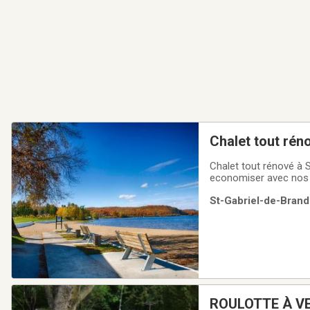
Chalet tout rén
Chalet tout rénové à 
economiser avec nos Speciau
AoutSitué à 45 minute
St-Gabriel-de-Brand
ROUL