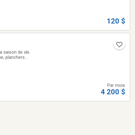
120 $
la saison de ski.
e, planchers
ouces, agrémenté
Par mois
4 200 $