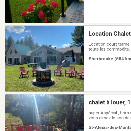
Location Chalet
Location court terme s
toute les commodité. 
internet 1000mbt illim
Sherbrooke (584 km)
terrain de pratique de 
super #spécial , hors saison5 nuits pour 600$ en
vous aimez le son des cascades, le chant
2 salles de bain, magnifique verrière, tout équipé, 💻Wifi (télétr
St-Alexis-des-Monts
#PetFriendly petit frai