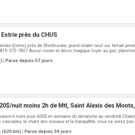
 Estrie près du CHUS
toke (Estrie) près de Sherbrooke, grand chalet neuf sur terrain priv
819-572-7827 Aucun voisin et décor magique foyer au gaz, plancher
ité , laveuse sécheuse, aussi location au mois pas de bail, travailleur
 | Parue depuis 57 jours
golf,
chalet à louer, 120$/nuit moins 2h de Mtl, Saint Alex
 semaine du dimanche au vendredi Chalet citq 302886SI
 des oiseaux et la tranquillité, vous ne serez pas déçu.3 chambres,
avail)🌭BBQ🔥Feu foyer intérieur extérieur🐕
 (620 km) | Parue depuis 34 jours
s