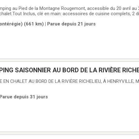
mping au Pied de la Montagne Rougemont, accessible du 20 avril au 
alet.Tout Inclus, clé en main: accessoires de cuisine complets, 2 divan
reau de travail, matelas queen neuf, tondeuse, grande remise et de m
ontérégie) (661 km) | Parue depuis 21 jours
 X 12'.
ING SAISONNIER AU BORD DE LA RIVIÈRE RICHE
EN CHALET AU BORD DE LA RIVIÈRE RICHELIEU, À HENRYVILLE, M
 Parue depuis 31 jours