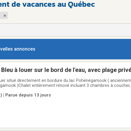
ent de vacances au Québec
t
ouvelles annonces
leu à louer sur le bord de l'eau, avec plage privé
Pohénégamook dans la région du Témiscouata membre CI
ouer situé directement en bordure du lac Pohénégamook ( anciennem
let entièrement rénové incluant 3 chambres à coucher, 1 salle de bain
ue, cuisine complète, salle à manger et très grand salon. Le chalet pe
 | Parue depuis 13 jours
 personnes.Plage