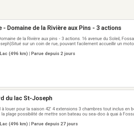
 - Domaine de la Rivière aux Pins - 3 actions
ux pins - 3 actions. 16 avenue du Soleil, Fossambault-sur-le-
seph)Situé sur un coin de rue, pouvant facilement accueillir un moto
n 2024), électricité, services aqueduc et sanitaire de la municipalité. Accès au
Lac (496 km) | Parue depuis 2 jours
rd du lac St-Joseph
l à louer pour la saison ￼42’ 4 extensions 3 chambres tout inclus en b
 la plage possibilité de mettre son bateau ou sea-doo à quai à Foss
 la Jacque Cartier au Domaine de la rivière aux pins 418-561-5013. 
Lac (496 km) | Parue depuis 27 jours