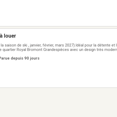
à louer
la saison de ski , janvier, février, mars 2027).Idéal pour la détente et 
e quartier Royal Bromont Grandespièces avec un design très modern
s à couchers avec lits queens, Téléviseur dans le salon 4k de 65 p
Parue depuis 90 jours
 y a une