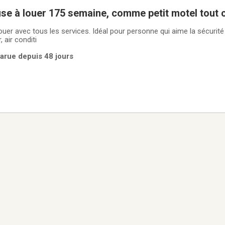
Chambre luxueuse à louer 175 semaine, comme petit mo
vec tous les services. Idéal pour personne qui aime la sécurité , la tranquillité e
le luxe. Échangeur d'air, air conditi
arue depuis 48 jours