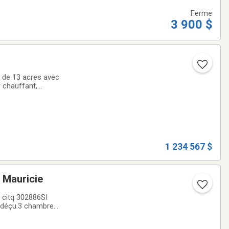
Ferme
3 900 $
é de 13 acres avec
 chauffant,
s bienvenus aussi,
1 234 567 $
is des Monts, Mauricie