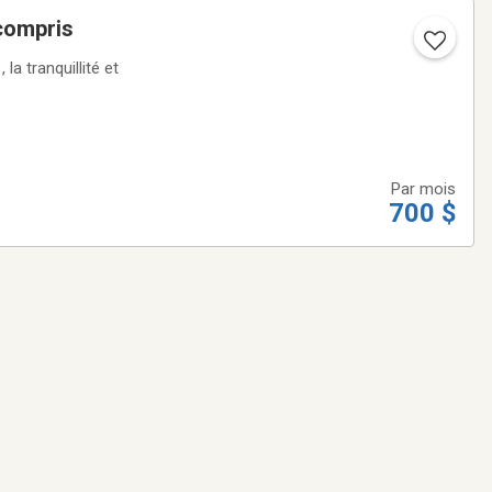
tel tout compris
t
Par mois
700 $