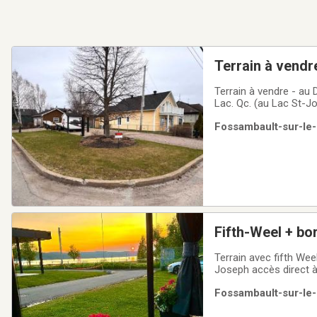
Terrain à vendre
Terrain à vendre - au Domaine de la Rivière a
Lac. Qc. (au Lac St-Jo
Cabanon (toiture refaite e
Fossambault-sur-le-
St-Joseph, activités
Fifth-Weel + bo
Terrain avec fifth Wee
Joseph accès direct à
Lac/ ste-Catherine de
Fossambault-sur-le-