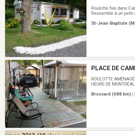
Roulotte fixe dans Ca
Ressemble à un petit ch
laveuse, sécheuse, bu
St-Jean-Baptiste (M
objets utiles. Patio 12'
PLACE DE CAMP
ROULOTTE AMÉNAGÉE 
HEURE DE MONTRÉAL
Brossard (688 km) |