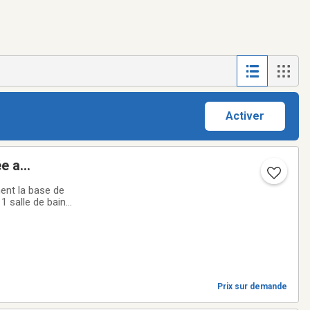
Activer
e a
TCQ 301147
ent la base de
ut accueillir un
Prix sur demande