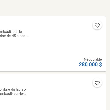
risé de 45 pieds.
 Lac
Négociable
280 000 $
ordure du lac st-
ambault-sur-le-
3900$