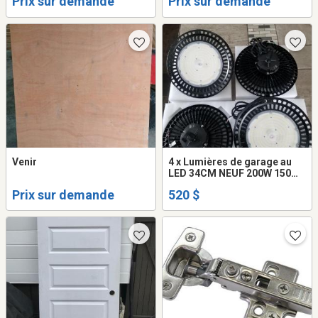
Prix sur demande
Prix sur demande
Venir
4 x Lumières de garage au
LED 34CM NEUF 200W 150W
120W 30000LM 22500LM
Prix sur demande
520 $
18000LM 5000k qualité
commercial DEL NEUF