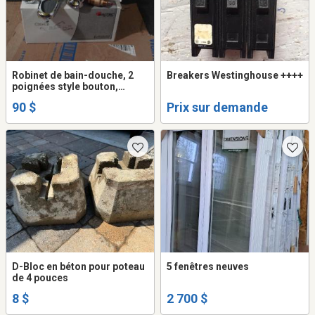
Robinet de bain-douche, 2
Breakers Westinghouse ++++
poignées style bouton,
garniture pour devant bain et
90 $
Prix sur demande
douche NEUF.Garantie à vie
limitée..
D-Bloc en béton pour poteau
5 fenêtres neuves
de 4 pouces
8 $
2 700 $