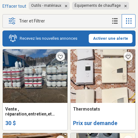
Outils - matériaux
Équipements de chauffage
Effacer tout
Trier et Filtrer
Recevez les nouvelles annonces
Activer une alerte
Vente ,
Thermostats
réparation,entretien,et
requalification de réservoirs
30 $
Prix sur demande
de gaz propane