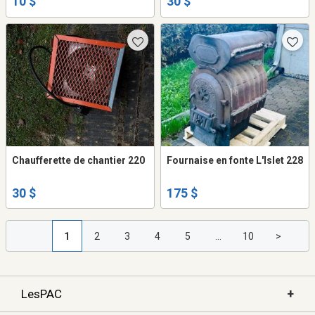
10 $
30 $
Chaufferette de chantier 220
Fournaise en fonte L'Islet 228
30 $
175 $
1
2
3
4
5
...
10
>
+
LesPAC