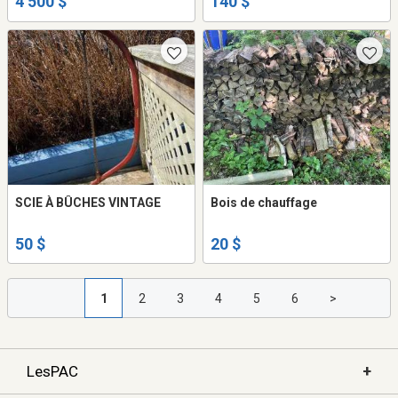
4 500 $
140 $
SCIE À BÛCHES VINTAGE
Bois de chauffage
50 $
20 $
1
2
3
4
5
6
>
+
LesPAC