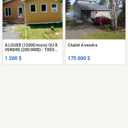
À LOUER (1200$/mois) OU À
Chalet A vendre
VENDRE (200 000$) - TRÈS
BELLE MAISON AU LAC
1 200 $
175 000 $
MINOUCHE À SAINT-ULRIC