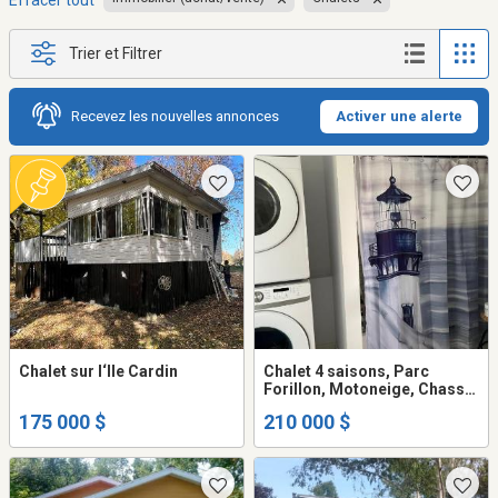
Effacer tout
Trier et Filtrer
Recevez les nouvelles annonces
Activer une alerte
Chalet sur l‘Ile Cardin
Chalet 4 saisons, Parc
Forillon, Motoneige, Chasse
& Pêche
175 000 $
210 000 $