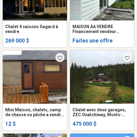
Chalet 4 saisons Sagard à
MAISON ÀA VENDRE
vendre
Financement vendeur
disponible
269 000 $
Faites une offre
Mini Maison, chalets, camp
Chalet avec deux garages,
de chasse ou pêche a vendre
ZEC Onatchiway, Monts-
ou échanger
Valin
12 $
475 000 $