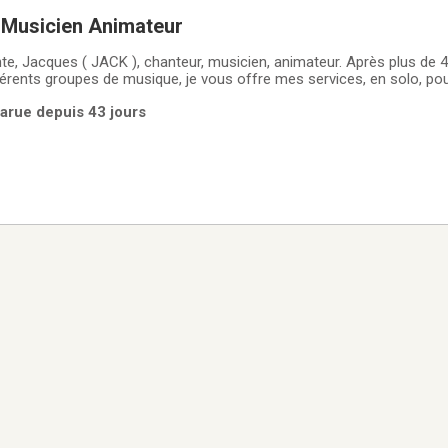
Musicien Animateur
te, Jacques ( JACK ), chanteur, musicien, animateur. Après plus de 
férents groupes de musique, je vous offre mes services, en solo, po
lus. Soit pour soirée de danse, Rpa, fête, musique d'ambiance pour 5
Parue depuis 43 jours
nsemble vos besoins pour