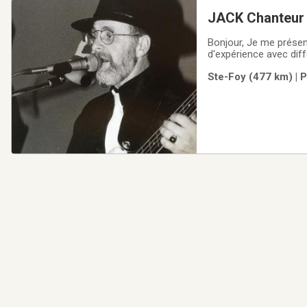
JACK Chanteur 
Bonjour, Je me présen
d'expérience avec dif
personnes 50 ans et p
Ste-Foy (477 km) | 
pourrions regarder e