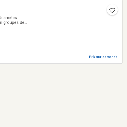
45 années
ur groupes de
 a 7, etc. Nous
Prix sur demande