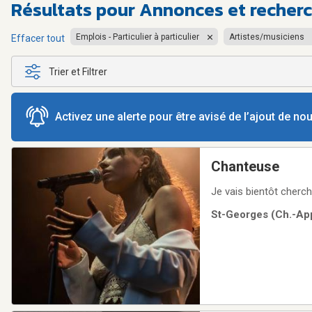
Résultats pour
Annonces et recherc
Emplois - Particulier à particulier
Artistes/musiciens
Effacer tout
Trier et Filtrer
Activez une alerte pour être avisé de l’ajout de n
Chanteuse
Je vais bientôt cherche
St-Georges (Ch.-App