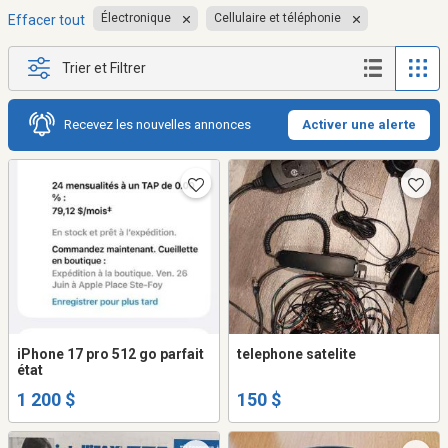
Électronique
Cellulaire et téléphonie
Effacer tout
Trier et Filtrer
Recevez les nouvelles annonces
Activer une alerte
iPhone 17 pro 512 go parfait
telephone satelite
état
1 200 $
150 $