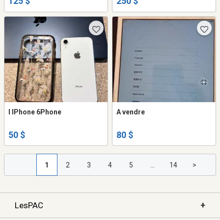
125 $
250 $
I IPhone 6Phone
A vendre
50 $
80 $
1
2
3
4
5
...
14
>
+
LesPAC