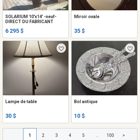
SOLARIUM 10'x14' -neuf-
Miroir ovale
DIRECT DU FABRICANT
6 295 $
35 $
Lampe de table
Bol antique
30 $
10 $
1
2
3
4
5
...
100
>