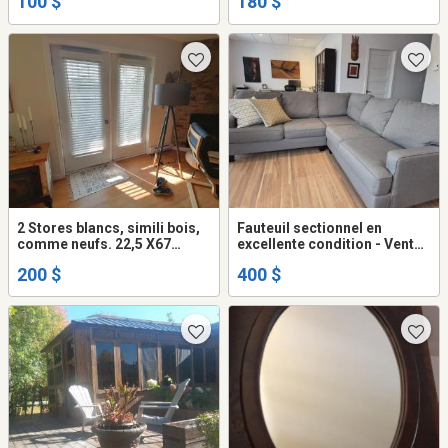
100 $
180 $
2 Stores blancs, simili bois,
Fauteuil sectionnel en
comme neufs. 22,5 X67
excellente condition - Vente
pouces.
rapide – Excellente occasion
200 $
400 $
!