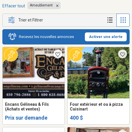
Ameublement
Effacer tout
Trier et Filtrer
Recevez les nouvelles annonces
Activer une alerte
Encans Gélineau & Fils
Four extérieur et ou à pizza
(Achats et ventes)
Cuisinart
Prix sur demande
400 $