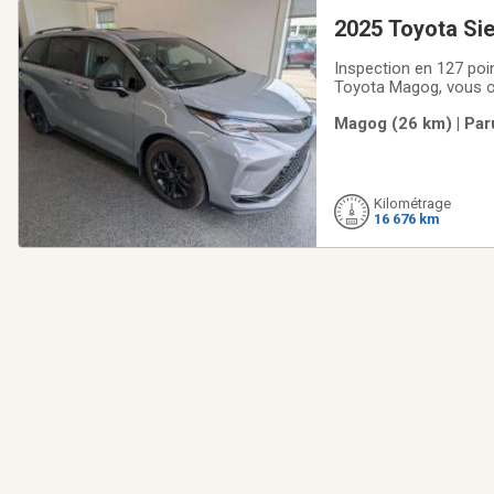
2025 Toyota Si
Inspection en 127 poi
Toyota Magog, vous ob
d'occasion, l'un des 
Magog (26 km) | Par
expérimentez la solu
Kilométrage
16 676 km