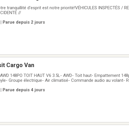
 tranquillité d'esprit est notre priorité!VÉHICULES INSPECTÉS / R
CIDENTÉ //
| Parue depuis 2 jours
sit Cargo Van
AWD 148PO TOIT HAUT V6 3.5L- AWD- Toit haut- Empattement 14
nyle- Groupe électrique- Air climatisé- Commande audio au volant- R
cul- Jamais accidenté (carfax disponible)Le véhicule a été essayé e
| Parue depuis 4 jours
 concessionnaire pour nous assurer de