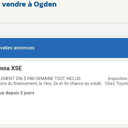
à vendre à Ogden
ouvelles annonces
enna XSE
ULEMENT 236 $ PAR SEMAINE TOUT INCLUS. Inspection en
ons du financement, la 1ère, 2e et 3e chance au crédit. Chez Toyo
pport qualité prix! Nous avons un vaste choix de véhicules d'occasio
ue depuis 2 jours
apport Carfax