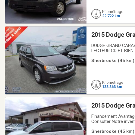
Kilométrage
22 722 km
2015 Dodge Gr
DODGE GRAND CARAVAN
LECTEUR CD ET BIEN
lEstrie occasion vous 
Sherbrooke (45 km) 
voiture à petit prix. 
Kilométrage
133 363 km
2015 Dodge Gr
Financement Avantageu
Consulter Notre inven
ans. Situé au 1330 ru
Sherbrooke (45 km) 