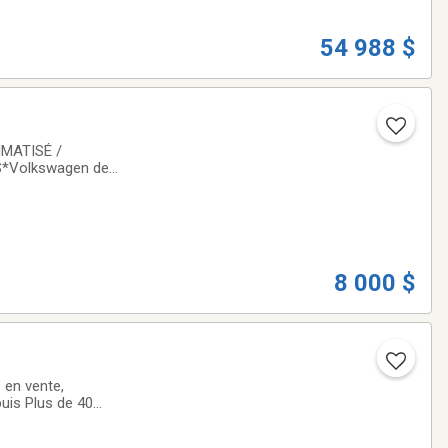
54 988 $
IMATISÉ /
S*Volkswagen de
 de trouver une
8 000 $
 en vente,
uis Plus de 40