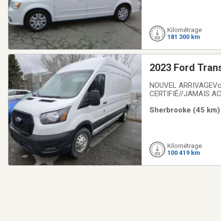
Kilométrage
181 300 km
2023 Ford Tran
NOUVEL ARRIVAGEVotre
CERTIFIÉ//JAMAIS AC
POUCES + CAMERA +++
Sherbrooke (45 km) 
besoins de travail exi
Kilométrage
100 419 km