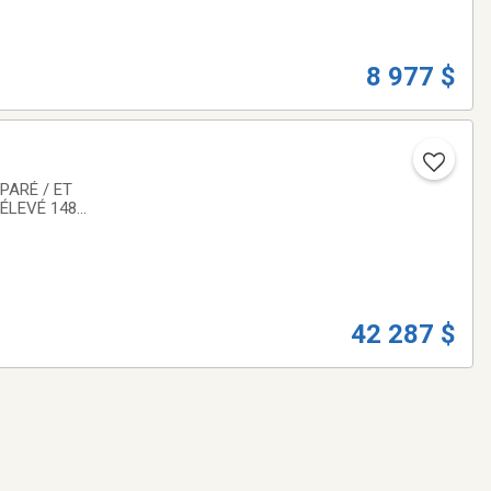
8 977 $
EPARÉ / ET
RÉLEVÉ 148
nd bien aux
42 287 $