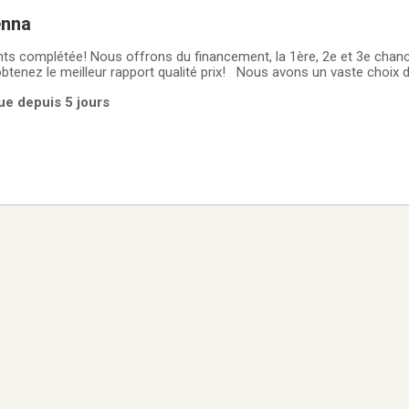
enna
nts complétée! Nous offrons du financement, la 1ère, 2e et 3e chan
tenez le meilleur rapport qualité prix! Nous avons un vaste choix d
plus grand de la région! Rapport Carfax toujours disponible sur pla
ue depuis 5 jours
tion TOYOTA