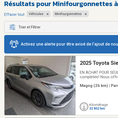
Résultats pour
Minifourgonnettes 
Véhicules
Minifourgonnettes
Effacer tout
Trier et Filtrer
Activez une alerte pour être avisé de l’ajout de n
2025 Toyota Si
EN ACHAT POUR SE
complétée! Nous offr
obtenez le meilleur ra
Magog (26 km) | Par
grand de la région! R
Kilométrage
32 832 km