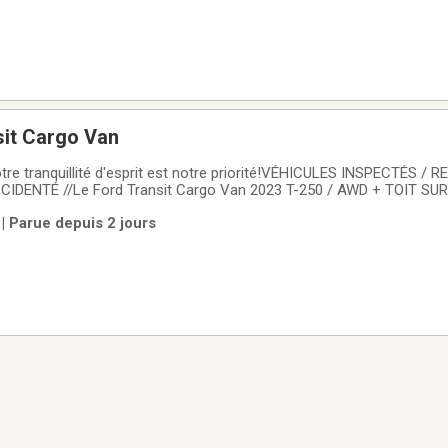
sit Cargo Van
 tranquillité d'esprit est notre priorité!VÉHICULES INSPECTÉS / R
CIDENTÉ //Le Ford Transit Cargo Van 2023 T-250 / AWD + TOIT SU
 usagé offert chez Sherbrooke Auto Occasion à Sherbrooke répo
| Parue depuis 2 jours
geants. Avec son moteur 3,5 litres à essence,