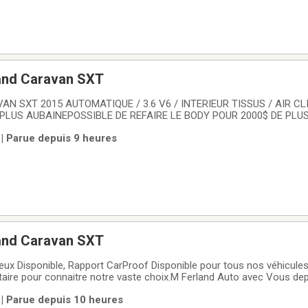
and Caravan SXT
 SXT 2015 AUTOMATIQUE / 3.6 V6 / INTERIEUR TISSUS / AIR CL
 PLUS AUBAINEPOSSIBLE DE REFAIRE LE BODY POUR 2000$ DE PLU
présente sa section AUBAINES.Avec le marché actuel, il est difficile
| Parue depuis 9 heures
Nous voulons vous aider.Voici nos
and Caravan SXT
x Disponible, Rapport CarProof Disponible pour tous nos véhicules
taire pour connaitre notre vaste choix.M Ferland Auto avec Vous dep
e King Est Sherbrooke J1G1E4
| Parue depuis 10 heures