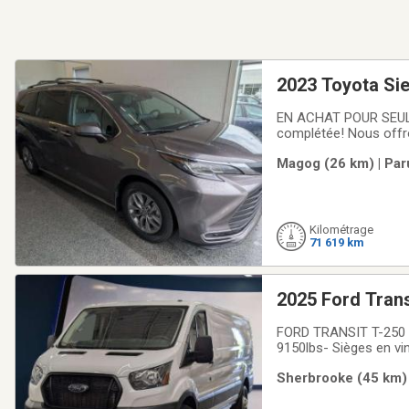
2023 Toyota Si
EN ACHAT POUR SE
complétée! Nous offr
obtenez le meilleur ra
Magog (26 km) | Par
grand de la région! R
Kilométrage
71 619 km
2025 Ford Tran
FORD TRANSIT T-250 
9150lbs- Sièges en vi
vitesse- Caméra de re
Sherbrooke (45 km) 
série de tests par le