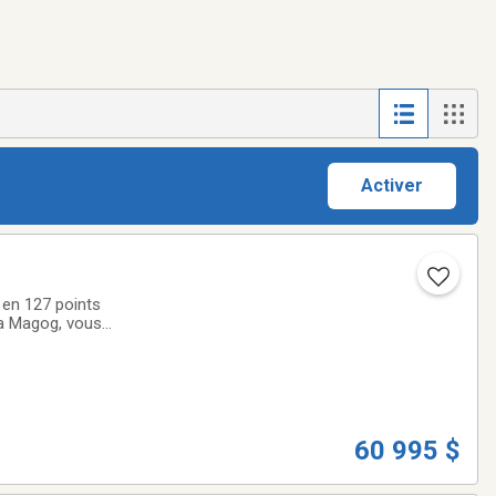
Activer
 127 points
ta Magog, vous
n, l'un des plus
60 995 $