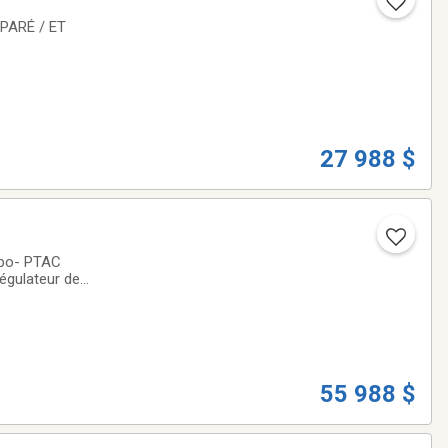
EPARÉ / ET
27 988 $
8po- PTAC
égulateur de
t a passé une
55 988 $