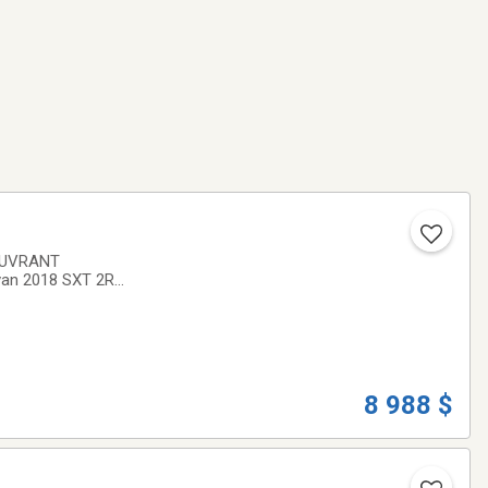
OUVRANT
an 2018 SXT 2RM
casion à
8 988 $