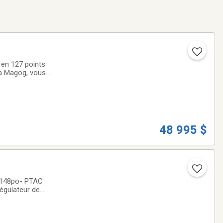
 127 points
ta Magog, vous
n, l'un des plus
48 995 $
 148po- PTAC
égulateur de
t a passé une