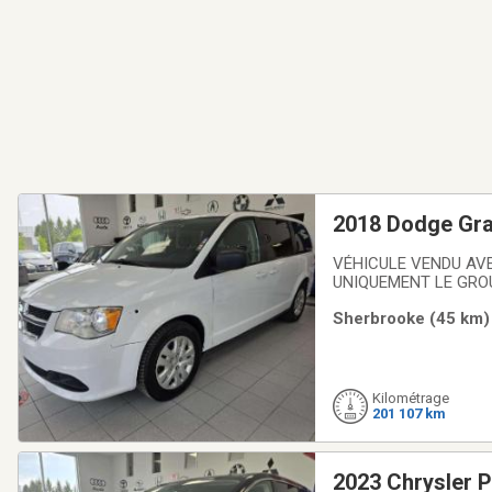
2018 Dodge Gr
VÉHICULE VENDU AV
UNIQUEMENT LE GROU
/ 3,6 L + 7 PLACES +
Sherbrooke (45 km) 
Sherbrooke propose un
Kilométrage
201 107 km
2023 Chrysler P