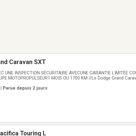
and Caravan SXT
EC UNE INSPECTION SÉCURITAIRE AVECUNE GARANTIE LIMITÉE C
PE MOTOPROPULSEUR1 MOIS OU 1700 KM //Le Dodge Grand Carav
 SIÈGES STOW ' N GO / ++++ usagé offert chez Sherbrooke Auto Oc
| Parue depuis 2 jours
e configuration pratique pour la famille. Avec sa carrosserie
acifica Touring L