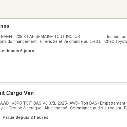
enna
ULEMENT 208 $ PAR SEMAINE TOUT INCLUS. Inspection en
ons du financement, la 1ère, 2e et 3e chance au crédit. Chez Toyo
pport qualité prix! Nous avons un vaste choix de véhicules d'occasio
ue depuis 6 jours
apport Carfax
sit Cargo Van
AWD 148PO TOIT BAS V6 3.5L 2025- AWD- Toit BAS- Empattement
nyle- Groupe électrique- Air climatisé- Commande audio au volant- R
cul- Jamais accidenté (carfax disponible)Le véhicule a été essayé e
| Parue depuis 2 heures
 concessionnaire pour nous assurer