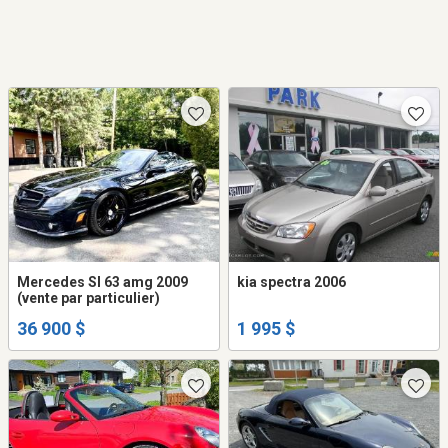
Mercedes Sl 63 amg 2009
kia spectra 2006
(vente par particulier)
36 900 $
1 995 $