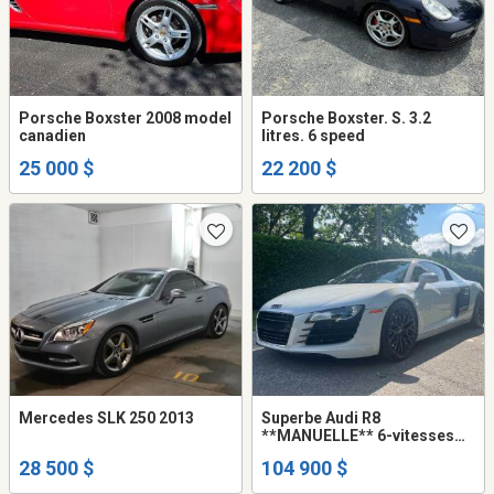
Porsche Boxster 2008 model
Porsche Boxster. S. 3.2
canadien
litres. 6 speed
25 000 $
22 200 $
Mercedes SLK 250 2013
Superbe Audi R8
**MANUELLE** 6-vitesses
(gated) 2012 V8 4.2L Coupe
28 500 $
104 900 $