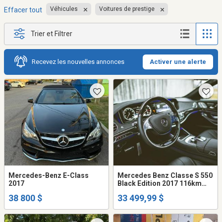
Véhicules
Voitures de prestige
Effacer tout
Trier et Filtrer
Recevez les nouvelles annonces
Activer une alerte
Mercedes-Benz E-Class
Mercedes Benz Classe S 550
2017
Black Edition 2017 116km
garantie novembre 2028,
38 800 $
33 499,99 $
fully equiped, sun roof moon
roof et plus